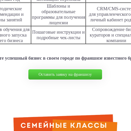
Шаблоны и
тодические
CRM/CMS-систе
образовательные
омендации и
для управленческого
программы для получения
ны занятий
личный кабинет ро
лицензии
в обучения для
Сопровождение би
Пошаговые инструкции и
ного запуска
кураторов и специа
подробные чек-листы
его бизнеса
компании
е успешный бизнес в своем городе по франшизе известного б
Оставить заявку на франшизу