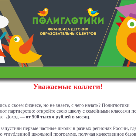
Уважаемые коллеги!
сь о своем бизнесе, но не знаете, с чего начать? Полиглотики
ают партнерство: откройте свою школу с семейными классами п
зе. Доход —
от 500 тысяч рублей в месяц
.
запустили первые частные школы в разных регионах России, где
по углубленной школьной программе, получая качественное базо