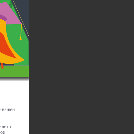
о нашей
 дети
вое