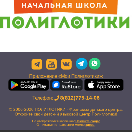
Приложение «Мои Полиглотики»:
8(812)775-14-06
Телефон:
© 2006-2026 ПОЛИГЛОТИКИ - Франшиза детского центра.
Откройте свой детский языковой центр Полиглотики!
Не отображаются картинки?
Нажмите сюда!
Отписаться от рассылки можно
здесь
.