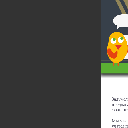
Задумали
предлаг
франши
Мы уже 
учатся 