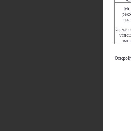
Ме
рек
пла
25 часо
успеш
ваш
Откройт