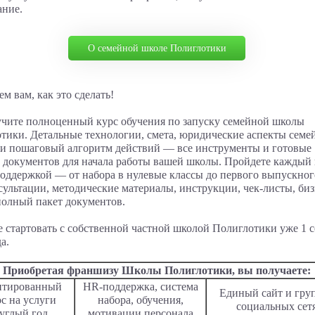
ание.
О семейной школе Полиглотики
м вам, как это сделать!
чите полноценный курс обучения по запуску семейной школы
тики. Детальные технологии, смета, юридические аспекты сем
 и пошаговый алгоритм действий — все инструменты и готовые
 документов для начала работы вашей школы. Пройдете каждый 
оддержкой — от набора в нулевые классы до первого выпускног
нсультации, методические материалы, инструкции, чек-листы, биз
полный пакет документов.
 стартовать с собственной частной школой Полиглотики уже 1 с
а.
Приобретая франшизу Школы Полиглотики, вы получаете:
нтированный
HR-поддержка, система
Единый сайт и гру
с на услуги
набора, обучения,
социальных сет
углый год
мотивации персонала