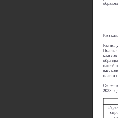
образов
Расскаже
Вы полу
Полигло
классов
образцы
нашей п
вас: ко
план и 
Сможете
2023 год
Гара
спро
кр