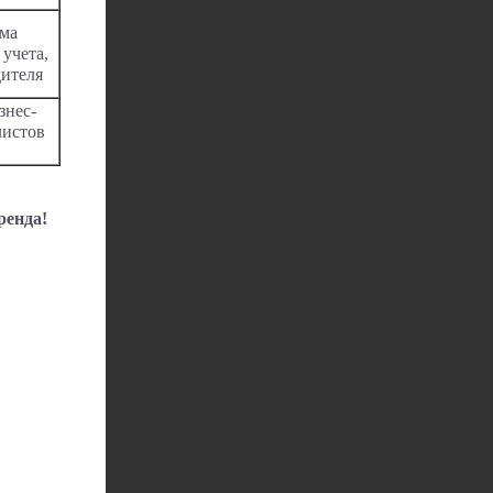
ма
 учета,
дителя
знес-
листов
ренда!