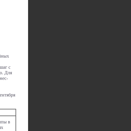
ейных
шаг с
о. Для
нес-
ентября
ппы в
ях