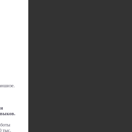
аншизе.
 и
авыков.
аботы
0 тыс.