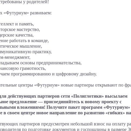
стребованы у родителей!
х «Футуриум» развиваем:
еллект и память,
торское мастерство,
ерские качества,
ние работать в команде,
итическое мышление,
ммуникативную практику,
йм-менеджмент,
кладываем основы предпринимательства,
нансовую грамотность,
учаем программированию и цифровому дизайну.
ательные центры «Футуриум» новые партнеры открывают по фр
для действующих партнеров сети «Полиглотики» высылаем
ьное предложение — присоединяйтесь к новому проекту с
ьными вложениями! Получите пакет программ «Футуриум»
те в своем центре новое направление по развитию «гибких» н
твующих партнеров предусмотрен небольшой взнос на оплату р
зводителя по подготовке документов и госпошлины в размере 3