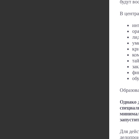
будут во
В центра
инт
ора
лид
уме
кр
ко
та
за
фи
об
Образов
Однако 
специал
минимал
запусти
Для дейс
делопрои