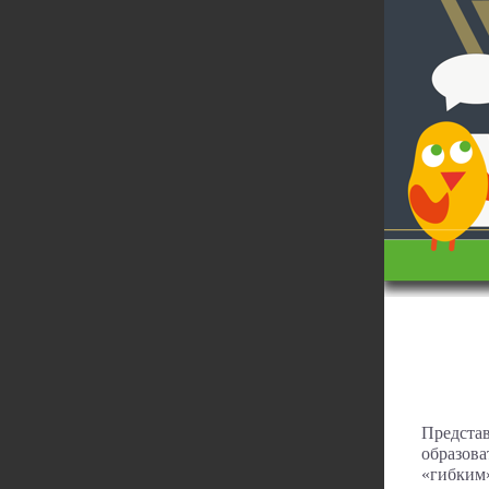
Предста
образова
«гибким»