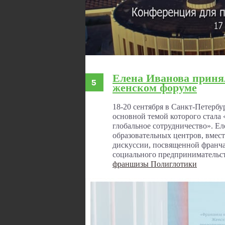
Елена Иванова приня
женском форуме
18-20 сентября в Санкт-Петерб
основной темой которого стала
глобальное сотрудничество». Ел
образовательных центров, вмест
дискуссии, посвященной франча
социального предпринимательст
франшизы Полиглотики