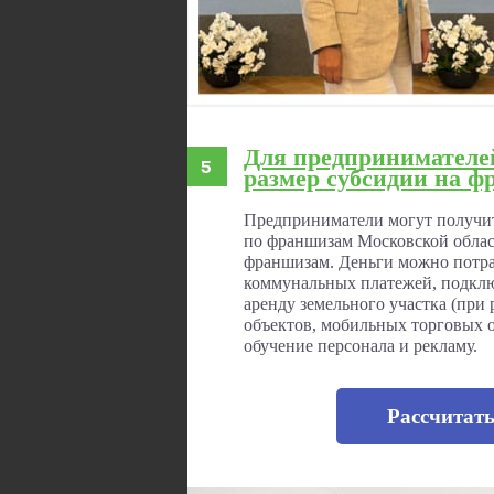
Для предпринимателе
размер субсидии на ф
Предприниматели могут получить
по франшизам Московской област
франшизам. Деньги можно потра
коммунальных платежей, подклю
аренду земельного участка (пр
объектов, мобильных торговых о
обучение персонала и рекламу.
Рассчитат