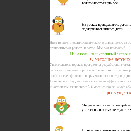
только иностранную речь.
На уроках преподаватель регуляр
поддерживает интерес детей.
Даже не имея предпринимательского опыта, всего за 30
приносить вам радость и доход. Мы вам поможем!
Наша цель – ваш успешный бизнес и
О методике детских
Уникальные авторские программы разработаны метод
на рынке программ зарубежных издательств тем, что р
особенностей фонетики и грамматического строя родно
Благодаря этому достигается высокая эффективность з
иностранном языке через 3-6 месяцев после начала об
Преимуществ
Мы работаем в самом востребован
учиться в языковых центрах в те
Полное сопровождение и операци