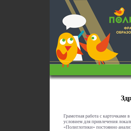
Зд
Грамотная работа с карточками в
условием для привлечения локал
«Полиглотики» постоянно анали