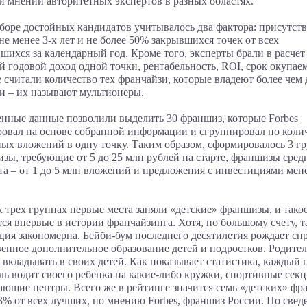
 и мнений авторитетных экспертов в разных областях.
боре достойных кандидатов учитывалось два фактора: присутств
не менее 3-х лет и не более 50% закрывшихся точек от всех
шихся за календарный год. Кроме того, эксперты брали в расчет
й годовой доход одной точки, рентабельность, ROI, срок окупае
е считали количество тех франчайзи, которые владеют более чем
и – их называют мультионеры.
нные данные позволили выделить 30 франшиз, которые Forbes
овал на основе собранной информации и сгруппировал по коли
ых вложений в одну точку. Таким образом, сформировалось 3 г
зы, требующие от 5 до 25 млн рублей на старте, франшизы сред
та – от 1 до 5 млн вложений и предложения с инвестициями мен
х трех группах первые места заняли «детские» франшизы, и тако
тся впервые в истории франчайзинга. Хотя, по большому счету, т
ция закономерна. Бейби-бум последнего десятилетия рождает спр
венное дополнительное образование детей и подростков. Родите
 вкладывать в своих детей. Как показывает статистика, каждый 
ль водит своего ребенка на какие-либо кружки, спортивные секц
ающие центры. Всего же в рейтинге значится семь «детских» фр
23% от всех лучших, по мнению Forbes, франшиз России. По свед