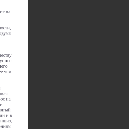
ие на
мости,
 двумя
честву
руппы:
него
ее чем
е
акая
ос на
ли
пятый
ии и в
аншиз,
ениям