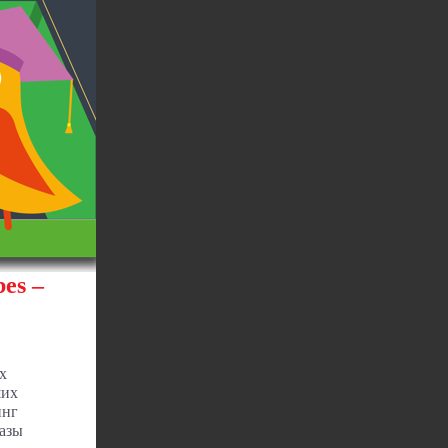
es –
х
ших
инг
базы