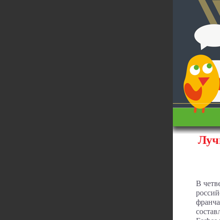
Луч
В четв
россий
франча
состав