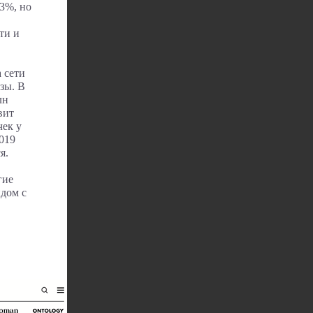
 3%, но
ти и
 сети
зы. В
лн
вит
чек у
2019
я.
гие
дом с