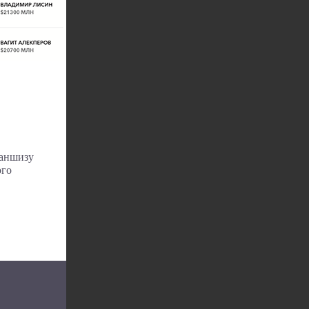
раншизу
ого