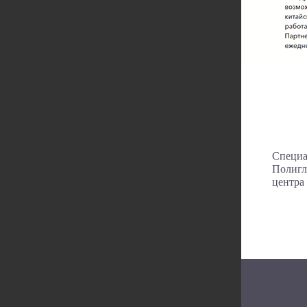
Специа
Полигло
центра