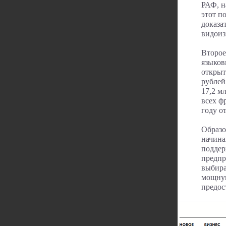
РАФ, н
этот п
доказа
видоиз
Второе
языков
открыт
рублей
17,2 м
всех ф
году о
Образо
начина
поддер
предпр
выбира
мощную
предос