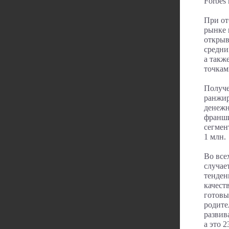
Forbes
При от
рынке 
открыв
средни
а такж
точкам
Получе
ранжир
денежн
франши
сегмен
1 млн.
Во все
случае
тенден
качест
готовы
родите
развив
а это 