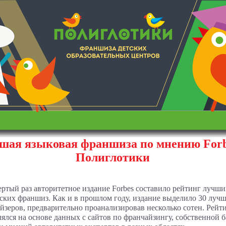
шая языковая франшиза по мнению Forb
Полиглотики
ертый раз авторитетное издание Forbes составило рейтинг лучши
ских франшиз. Как и в прошлом году, издание выделило 30 луч
йзеров, предварительно проанализировав несколько сотен. Рейт
лялся на основе данных с сайтов по франчайзингу, собственной 