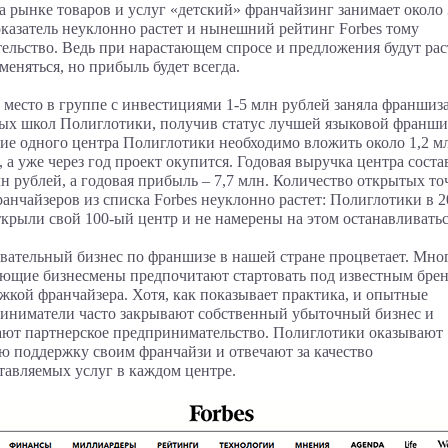
а рынке товаров и услуг «детский» франчайзинг занимает около
оказатель неуклонно растет и нынешний рейтинг Forbes тому
тельство. Ведь при нарастающем спросе и предложения будут рас
меняться, но прибыль будет всегда.
 место в группе с инвестициями 1-5 млн рублей заняла франшиза
ых школ Полиглотики, получив статус лучшей языковой франши
ие одного центра Полиглотики необходимо вложить около 1,2 м
, а уже через год проект окупится. Годовая выручка центра соста
лн рублей, а годовая прибыль – 7,7 млн. Количество открытых то
ранчайзеров из списка Forbes неуклонно растет: Полиглотики в 
ткрыли свой 100-ый центр и не намерены на этом останавливатьс
вательный бизнес по франшизе в нашей стране процветает. Мно
ющие бизнесмены предпочитают стартовать под известным брен
жкой франчайзера. Хотя, как показывает практика, и опытные
иниматели часто закрывают собственный убыточный бизнес и
ют партнерское предпринимательство. Полиглотики оказывают
 поддержку своим франчайзи и отвечают за качество
тавляемых услуг в каждом центре.