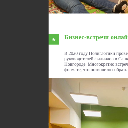
Бизнес-встречи онлай
В 2020 году Полиглотики прове
руководителей филиалов в Санк
Новгороде. Многократно встреч
формате, что позволило собрать