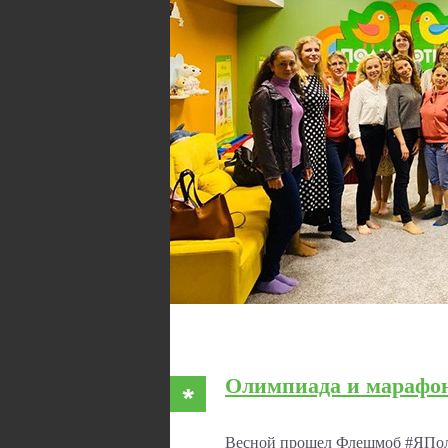
Олимпиада и марафо
Весной прошел Флешмоб #ЯПол