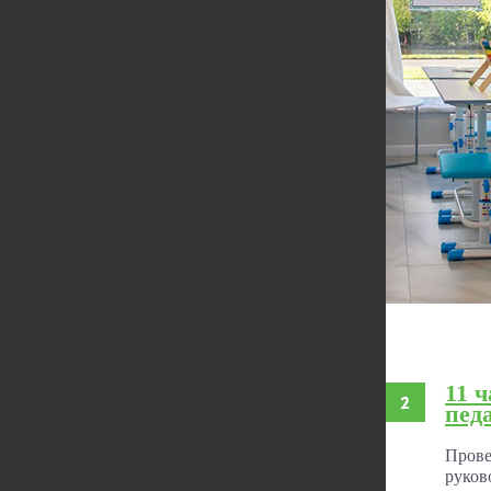
11 
пед
Прове
руков