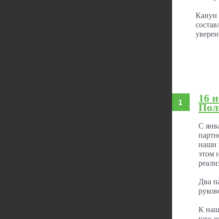
Канун 
состав
уверен
16 
Пол
С янв
партн
наши 
этом 
реали
Два п
руков
К наш
уже д