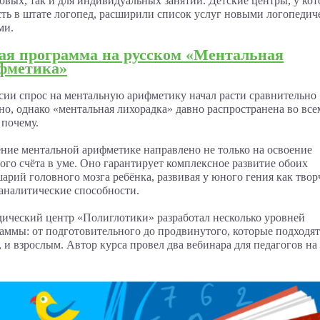
овых, так и для индивидуальных занятий. Детские центры, у ко
сть в штате логопед, расширили список услуг новыми логопеди
ми.
ая программа на русском «Ментальная
фметика»
сии спрос на ментальную арифметику начал расти сравнительно
но, однако «ментальная лихорадка» давно распространена во все
 почему.
ние ментальной арифметике направлено не только на освоение
ого счёта в уме. Оно гарантирует комплексное развитие обоих
арий головного мозга ребёнка, развивая у юного гения как твор
 аналитические способности.
ический центр «Полиглотики» разработал несколько уровней
аммы: от подготовительного до продвинутого, которые подходят
, и взрослым. Автор курса провел два вебинара для педагогов на