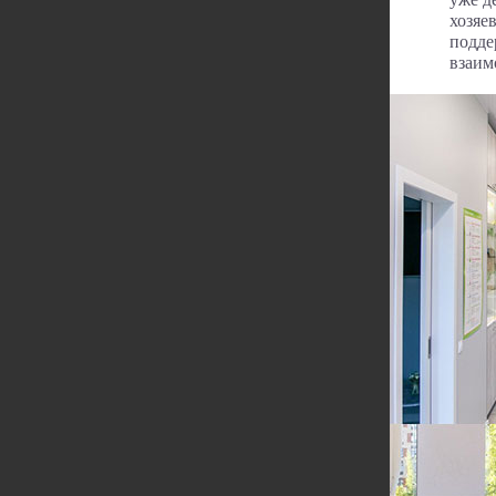
хозяе
подде
взаим