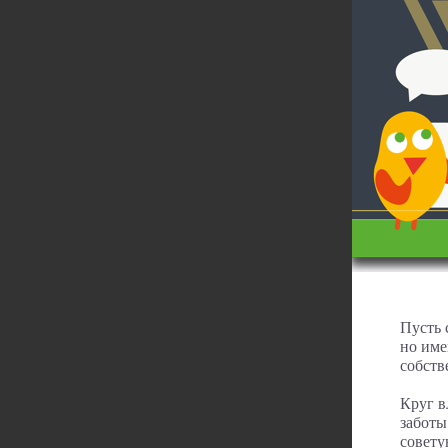
Пусть 
но име
собств
Круг в
заботы
совету