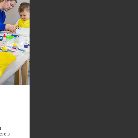
и
ете в