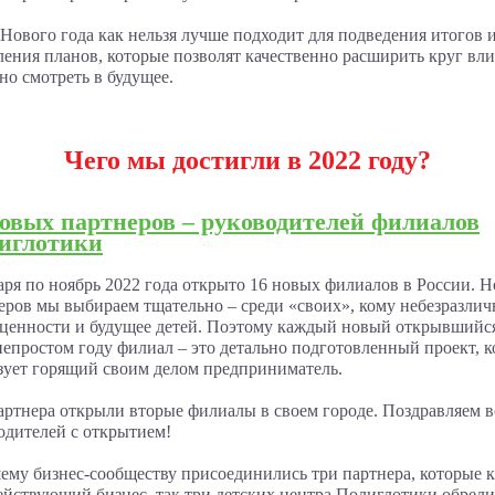
Нового года как нельзя лучше подходит для подведения итогов 
ления планов, которые позволят качественно расширить круг вл
но смотреть в будущее.
Чего мы достигли в 2022 году?
новых партнеров – руководителей филиалов
иглотики
аря по ноябрь 2022 года открыто 16 новых филиалов в России. 
еров мы выбираем тщательно – среди «своих», кому небезразли
ценности и будущее детей. Поэтому каждый новый открывшийс
непростом году филиал – это детально подготовленный проект, 
зует горящий своим делом предприниматель.
артнера открыли вторые филиалы в своем городе. Поздравляем в
одителей с открытием!
ему бизнес-сообществу присоединились три партнера, которые 
ействующий бизнес, так три детских центра Полиглотики обрел