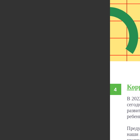
Кор
В 202
сегод
разви
ребен
Преду
наши 