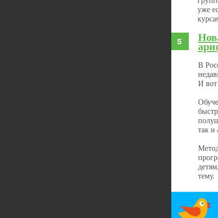
групп
уже е
курса
Нов
ари
В Рос
недав
И вот
Обуче
быстр
полуш
так и
Метод
прогр
детям
тему.