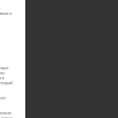
и
ияния и
Новых
чны
я в
который
сех
купили
и новых