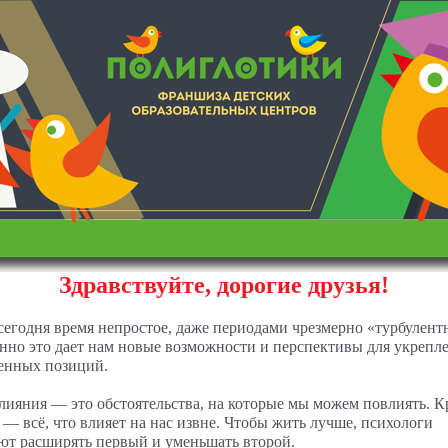
Здравствуйте, дорогие друзья!
сегодня время непростое, даже периодами чрезмерно «турбулент
нно это дает нам новые возможности и перспективы для укрепл
енных позиций.
лияния — это обстоятельства, на которые мы можем повлиять. К
 — всё, что влияет на нас извне. Чтобы жить лучше, психологи
ют расширять первый и уменьшать второй.