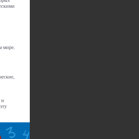
торых
ческими
м мире.
ческие,
 и
 эту