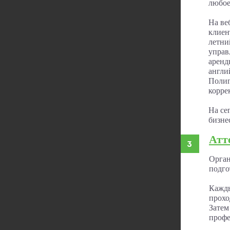
любое
На ве
клиен
летни
управ
аренд
англи
Полиг
корре
На се
бизне
Атт
Орган
подго
Кажды
прохо
Затем
профе