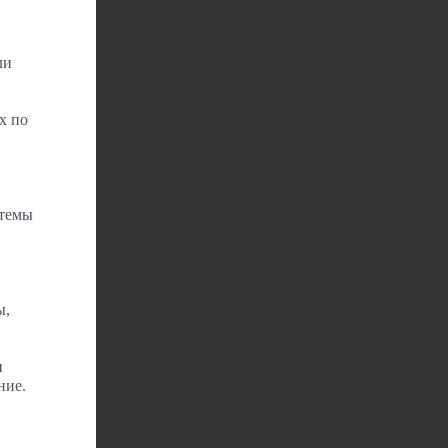
ли
х по
 темы
ы,
н
ние.