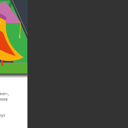
ное»,
ения
руг