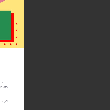
го
ртому
могут