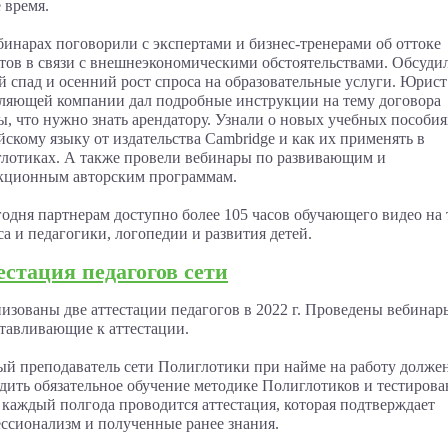
 время.
бинарах поговорили с экспертами и бизнес-тренерами об оттоке
тов в связи с внешнеэкономическими обстоятельствами. Обсуди
й спад и осенний рост спроса на образовательные услуги. Юрист
ляющей компании дал подробные инструкции на тему договора
ы, что нужно знать арендатору. Узнали о новых учебных пособия
йскому языку от издательства Cambridge и как их применять в
лотиках. А также провели вебинары по развивающим и
кционным авторским программам.
годня партнерам доступно более 105 часов обучающего видео на
са и педагогики, логопедии и развития детей.
естация педагогов сети
изованы две аттестации педагогов в 2022 г. Проведены вебинар
тавливающие к аттестации.
й преподаватель сети Полиглотики при найме на работу долже
дить обязательное обучение методике Полиглотиков и тестирова
 каждый полгода проводится аттестация, которая подтверждает
ссионализм и полученные ранее знания.