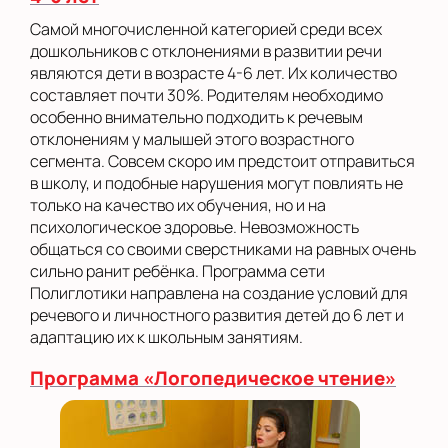
Самой многочисленной категорией среди всех
дошкольников с отклонениями в развитии речи
являются дети в возрасте 4-6 лет. Их количество
составляет почти 30%. Родителям необходимо
особенно внимательно подходить к речевым
отклонениям у малышей этого возрастного
сегмента. Совсем скоро им предстоит отправиться
в школу, и подобные нарушения могут повлиять не
только на качество их обучения, но и на
психологическое здоровье. Невозможность
общаться со своими сверстниками на равных очень
сильно ранит ребёнка. Программа сети
Полиглотики направлена на создание условий для
речевого и личностного развития детей до 6 лет и
адаптацию их к школьным занятиям.
Программа «Логопедическое чтение»