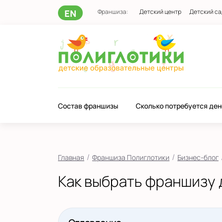
EN
Франшиза:
Детский центр
Детский са
Состав франшизы
Сколько потребуется ден
/
/
Главная
Франшиза Полиглотики
Бизнес-блог
Как выбрать франшизу