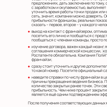
предложениях, дать заключение по тому, с
с заработком и окупаемостью, выполняет 
уточнить время работы точки продаж или 
сеть, значит, компании можно доверять. 
прибыльности франшизы, реальных показат
сказать – первое, второе – у каждого чел
выход на контакт с франчайзером, оптима
посетить его лично и пообщаться с пред
пообщаться с членами команды, просто п
изучение договора, важен каждый нюанс 
соглашения коммерческой концессии,
к
Роспатенте обязательна. Компания Полиг
франчайзи;
сразу стоит уточнить и другие дополните
то какой номер. Посетите официальный са
наведите справки по числу франчайзи в ц
причины прекращения ведения бизнеса. П
количество закрытых ранее точек. Эти св
прибыльность. Чем ниже процент закрытия
является ещё одним подтверждением эфф
После получения соответствующих данных м