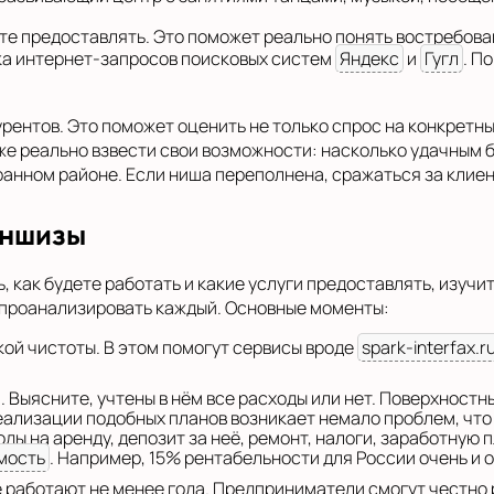
те предоставлять. Это поможет реально понять востребова
ка интернет-запросов поисковых систем
Яндекс
и
Гугл
. П
рентов. Это поможет оценить не только спрос на конкретны
акже реально взвести свои возможности: насколько удачным 
ранном районе. Если ниша переполнена, сражаться за клиен
аншизы
ь, как будете работать и какие услуги предоставлять, изу
 проанализировать каждый. Основные моменты:
ой чистоты. В этом помогут сервисы вроде
spark-interfax.r
 Выясните, учтены в нём все расходы или нет. Поверхност
еализации подобных планов возникает немало проблем, что
ы на аренду, депозит за неё, ремонт, налоги, заработную 
мость
. Например, 15% рентабельности для России очень и 
 работают не менее года. Предприниматели смогут честно 