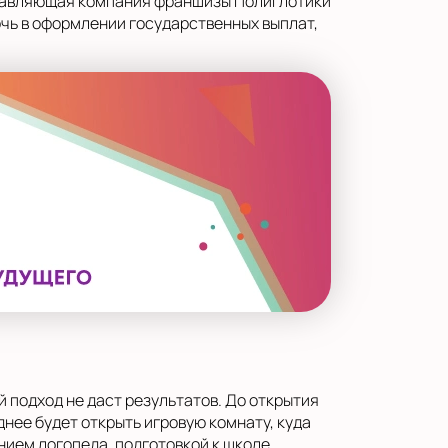
управляющая компания франшизы Полиглотики
очь в оформлении государственных выплат,
й подход не даст результатов. До открытия
нее будет открыть игровую комнату, куда
ием логопеда, подготовкой к школе.