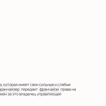
, которая имеет свои сильные и слабые
франчайзер
передает
франчайзи
права на
амен за это владелец управляющей