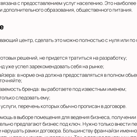
связана с предоставлением услуг населению. Это наиболее
и дополнительного образования, общественного питания.
е
ивающий центр, сделать это можно полностью с нуля или по
готовых решений, не придется тратиться на разработку;
нд уже успел зарекомендовать себя на рынке;
зера: в норме она должна предоставляться в полном объем
уточняйте;
аваемость бренда: вы работаете под известным именем;
только следовать ему;
услуги, перечень которых обычно прописан в договоре.
мощь в выборе помещения для ведения бизнеса, получении
льно предлагают бизнес под ключ. Нужно только внести п
не нарушать рамки договора. Большинству франчайзи именн