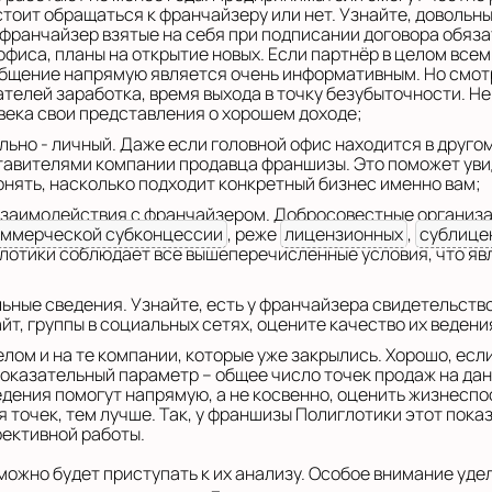
тоит обращаться к франчайзеру или нет. Узнайте, довольны 
франчайзер взятые на себя при подписании договора обязат
офиса, планы на открытие новых. Если партнёр в целом все
Общение напрямую является очень информативным. Но смотр
елей заработка, время выхода в точку безубыточности. Не 
овека свои представления о хорошем доходе;
льно - личный. Даже если головной офис находится в друго
ставителями компании продавца франшизы. Это поможет уви
онять, насколько подходит конкретный бизнес именно вам;
взаимодействия с франчайзером. Добросовестные организа
оммерческой субконцессии
, реже
лицензионных
,
сублице
лотики соблюдает все вышеперечисленные условия, что яв
льные сведения. Узнайте, есть у франчайзера свидетельство
йт, группы в социальных сетях, оцените качество их ведени
елом и на те компании, которые уже закрылись. Хорошо, ес
оказательный параметр – общее число точек продаж на да
едения помогут напрямую, а не косвенно, оценить жизнесп
 точек, тем лучше. Так, у франшизы Полиглотики этот показ
ективной работы.
ожно будет приступать к их анализу. Особое внимание уде