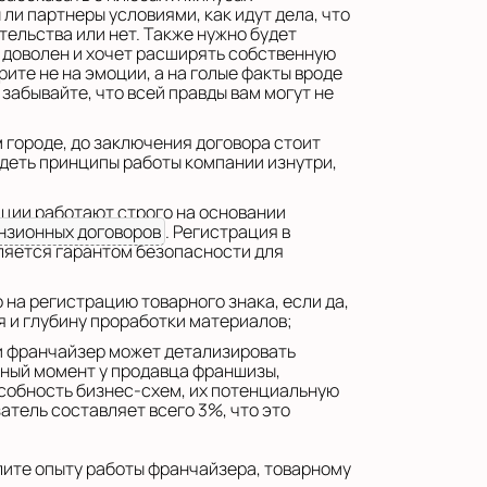
ли партнеры условиями, как идут дела, что
ельства или нет. Также нужно будет
м доволен и хочет расширять собственную
ите не на эмоции, а на голые факты вроде
забывайте, что всей правды вам могут не
м городе, до заключения договора стоит
деть принципы работы компании изнутри,
ции работают строго на основании
нзионных договоров
. Регистрация в
ляется гарантом безопасности для
 на регистрацию товарного знака, если да,
я и глубину проработки материалов;
ли франчайзер может детализировать
нный момент у продавца франшизы,
особность бизнес-схем, их потенциальную
атель составляет всего 3%, что это
лите опыту работы франчайзера, товарному