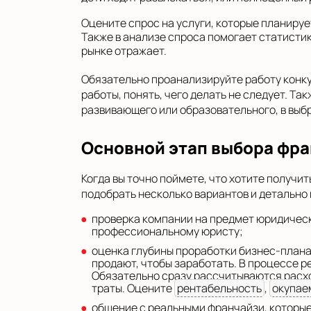
Оцените спрос на услуги, которые планируе
Также в анализе спроса помогает статисти
рынке отражает.
Обязательно проанализируйте работу конку
работы, понять, чего делать не следует. Т
развивающего или образовательного, в выб
Основной этап выбора фр
Когда вы точно поймете, что хотите получит
подобрать несколько вариантов и детально
проверка компании на предмет юридическ
профессиональному юристу;
оценка глубины проработки бизнес-плана.
продают, чтобы заработать. В процессе р
Обязательно сразу рассчитываются расход
траты. Оцените
рентабельность
,
окупае
общение с реальными франчайзи, которые