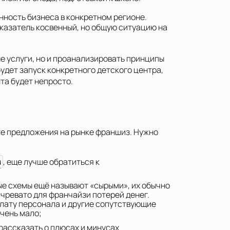
нность бизнеса в конкретном регионе.
оказатель косвенный, но общую ситуацию на
е услуги, но и проанализировать принципы
будет запуск конкретного детского центра,
та будет непросто.
чите предложения на рынке франшиз. Нужно
u
, еще лучше обратиться к
ные схемы ещё называют «сырыми», их обычно
 чревато для франчайзи потерей денег.
плату персонала и другие сопутствующие
очень мало;
рассказать о плюсах и минусах