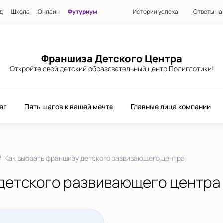
д
Школа
Онлайн
Футуриум
Истории успеха
Ответы на
Франшиза Детского Центра
Откройте свой детский образовательный центр Полиглотики!
ег
Пять шагов к вашей мечте
Главные лица компании
/
Как выбрать франшизу детского развивающего центра
 детского развивающего центра