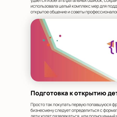
удается избегать фатальных ошибок, сохра
использовала целый комплекс мер для подде
открытое общение и советы профессионалов
Подготовка к открытию де
Просто так покупать первую попавшуюся фра
бизнесмену следует определиться с формат
дети ходят развлекаться, или полноценный