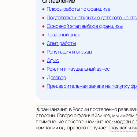
Оглавление
Плюсы работы по франшизе
Подготовка к открытию детского центр
Основной этап выбора франшизы
Товарный знак
Опыт работы
Репутация и отзывы
Офис
Роялти и паушальный взнос
Договор
Предварительная заявка на покупку ф
Франчайзинг
в России постепенно развива
стороны. Говоря о франчайзинге, мы имеем 
применение собственной бизнес-модели с 
компании одноразово получает
паушальный