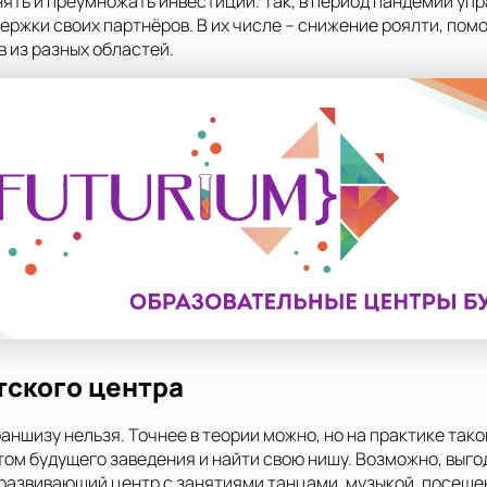
нять и преумножать инвестиции. Так, в период пандемии 
ржки своих партнёров. В их числе – снижение роялти, пом
 из разных областей.
тского центра
ншизу нельзя. Точнее в теории можно, но на практике тако
ом будущего заведения и найти свою нишу. Возможно, выгод
 развивающий центр с занятиями танцами, музыкой, посещен