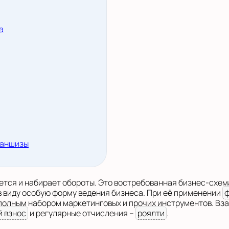
а
раншизы
ется и набирает обороты. Это востребованная бизнес-схема
в виду особую форму ведения бизнеса. При её применении
полным набором маркетинговых и прочих инструментов. Вз
 взнос
и регулярные отчисления –
роялти
.