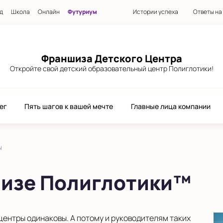
д
Школа
Онлайн
Футуриум
Истории успеха
Ответы на
Франшиза Детского Центра
Откройте свой детский образовательный центр Полиглотики!
ег
Пять шагов к вашей мечте
Главные лица компании
ы
шизе Полиглотики™
центры одинаковы. А потому и руководителям таких