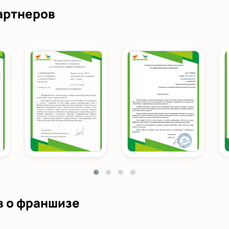
артнеров
в о франшизе