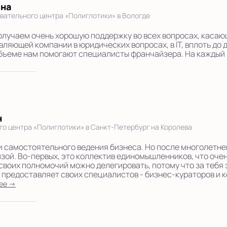
ина
вательного центра «Полиглотики» в Вологде
олучаем очень хорошую поддержку во всех вопросах, каса
вляющей компании в юридических вопросах, в IT, вплоть до 
бъеме нам помогают специалисты франчайзера. На каждый 
н
го центра «Полиглотики» в Санкт-Петербург на Королева
 и самостоятельного ведения бизнеса. Но после многолетнег
зой. Во-первых, это коллектив единомышленников, что очен
своих полномочий можно делегировать, потому что за тебя
 предоставляет своих специалистов - бизнес-кураторов и к
ее →