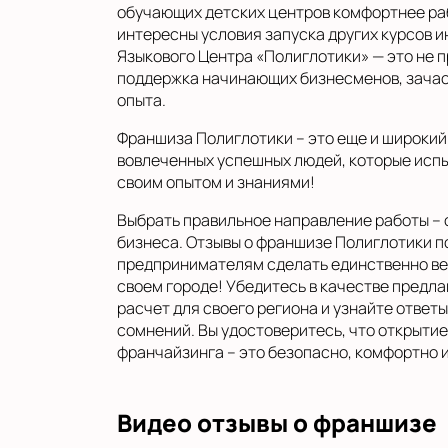
обучающих детских центров комфортнее ра
интересны условия запуска других курсов 
Языкового Центра «Полиглотики» — это не 
поддержка начинающих бизнесменов, зача
опыта.
Франшиза Полиглотики – это еще и широкий
вовлеченных успешных людей, которые испы
своим опытом и знаниями!
Выбрать правильное направление работы – 
бизнеса. Отзывы о франшизе Полиглотики 
предпринимателям сделать единственно вер
своем городе! Убедитесь в качестве предл
расчет для своего региона и узнайте ответы
сомнений. Вы удостоверитесь, что открыти
франчайзинга – это безопасно, комфортно и
Видео отзывы о франшизе