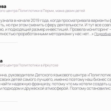
ева
ого центра Полиглотики в Перми, мама двоих детей
 узнала в начале 2019 года, когда просматривала варианты 
ь, но при этом сменить сферу деятельности. И тут все совп
лю, и подходящий размер инвестиций. Провела мониторинг 
лностью проработанными методиками у нас нет...»
Подробне
на
ого центра Полиглотики в Иркутске
Анна, руководители Детского языкового центра «Полиглотики
 своих детей самого лучшего, именно поэтому наш бизнес с
о найти надежную франшизу, потому что мы хотели создать
 подходом и дружеской атмосферой. Поэтому остановились