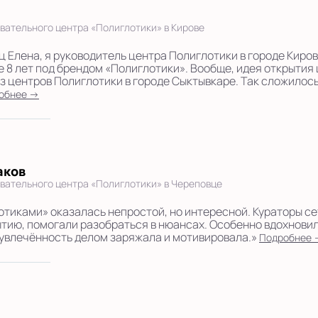
вательного центра «Полиглотики» в Кирове
ц Елена, я руководитель центра Полиглотики в городе Кирове
 8 лет под брендом «Полиглотики». Вообще, идея открытия 
из центров Полиглотики в городе Сыктывкаре. Так сложилось
обнее →
аков
вательного центра «Полиглотики» в Череповце
отиками» оказалась непростой, но интересной. Кураторы с
ытию, помогали разобраться в нюансах. Особенно вдохнови
 увлечённость делом заряжала и мотивировала.»
Подробнее 