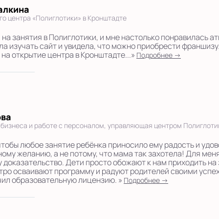
алкина
го центра «Полиглотики» в Кронштадте
 на занятия в Полиглотики, и мне настолько понравилась а
ла изучать сайт и увидела, что можно приобрести франшизу.
на открытие центра в Кронштадте...»
Подробнее →
ова
 бизнеса и работе с персоналом, управляющая центром Полиглоти
 чтобы любое занятие ребёнка приносило ему радость и удов
ному желанию, а не потому, что мама так захотела! Для мен
 доказательство. Дети просто обожают к нам приходить на 
тро осваивают программу и радуют родителей своими успех
чил образовательную лицензию. »
Подробнее →