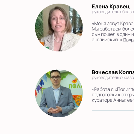
Елена Кравец
руководитель образо
«Меня зовут Краве
Мы работаем более
сын пошел в один 
английский. »
Подр
Вячеслав Колп
руководитель образо
«Работа с «Полигл
подготовки к откр
куратора Анны: ее