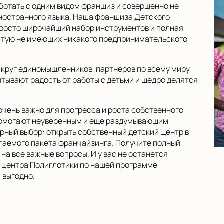
ботать с одним видом франшиз и совершенно не
иностранного языка. Наша франшиза Детского
просто широчайший набор инструментов и полная
стую не имеющих никакого предпринимательского
 круг единомышленников, партнеров по всему миру,
тывают радость от работы с детьми и щедро делятся
очень важно для прогресса и роста собственного
помогают неуверенным и еще раздумывающим
ный выбор: открыть собственный детский Центр в
агаемого пакета франчайзинга. Получите полный
 на все важные вопросы. И у вас не останется
е центра Полиглотики по нашей программе
 выгодно.