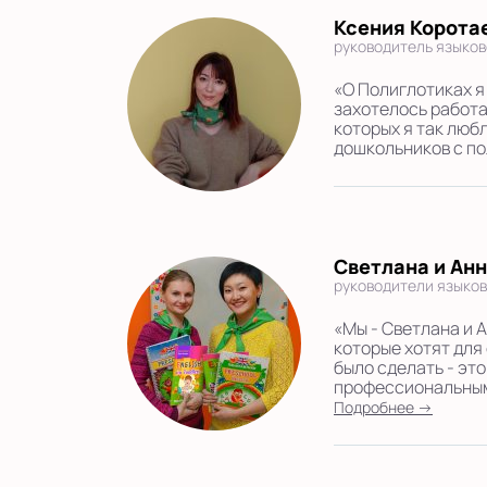
Ксения Корота
руководитель языков
«О Полиглотиках я
захотелось работат
которых я так люб
дошкольников с по
Светлана и Ан
руководители языков
«Мы - Светлана и 
которые хотят для
было сделать - эт
профессиональным
Подробнее →