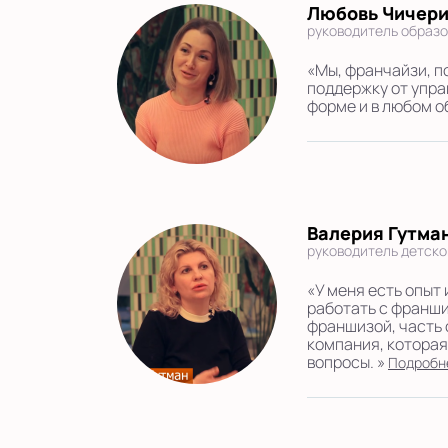
Любовь Чичер
руководитель образо
«Мы, франчайзи, п
поддержку от упра
форме и в любом о
Валерия Гутма
руководитель детско
«У меня есть опыт
работать с франши
франшизой, часть 
компания, которая
вопросы. »
Подробн