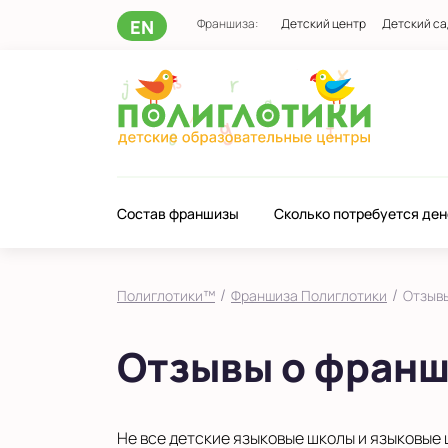
EN
Франшиза:
Детский центр
Детский са
Состав франшизы
Сколько потребуется ден
/
/
Полиглотики™
Франшиза Полиглотики
Отзыв
Отзывы о фран
Не все детские языковые школы и языковые 