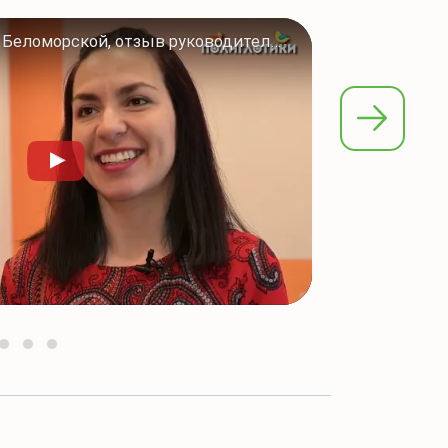
Центр Полиглотики на Беломорской, отзыв руководителя Анастасии Усковой-Молчановой 2025