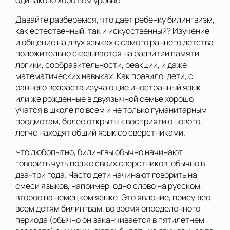
одинаково хорошем уровне.
Давайте разберемся, что дает ребенку билингвизм,
как естественный, так и искусственный? Изучение
и общение на двух языках с самого раннего детства
положительно сказывается на развитии памяти,
логики, сообразительности, реакции, и даже
математических навыках. Как правило, дети, с
раннего возраста изучающие иностранный язык
или же рожденные в двуязычной семье хорошо
учатся в школе по всем и не только гуманитарным
предметам, более открыты к восприятию нового,
легче находят общий язык со сверстниками.
Что любопытно, билингвы обычно начинают
говорить чуть позже своих сверстников, обычно в
два-три года. Часто дети начинают говорить на
смеси языков, например, одно слово на русском,
второе на немецком языке. Это явление, присущее
всем детям билингвам, во время определенного
периода (обычно он заканчивается в пятилетнем