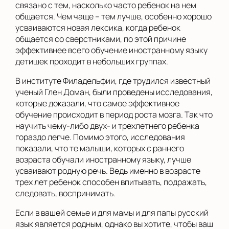
связано с тем, насколько часто ребенок на нем
общается. Чем чаще – тем лучше, особенно хорошо
усваиваются новая лексика, когда ребенок
общается со сверстниками, по этой причине
эффективнее всего обучение иностранному языку
детишек проходит в небольших группах.
В институте Филадельфии, где трудился известный
ученый Глен Доман, были проведены исследования,
которые доказали, что самое эффективное
обучение происходит в период роста мозга. Так что
научить чему-либо двух- и трехлетнего ребенка
гораздо легче. Помимо этого, исследования
показали, что те малыши, которых с раннего
возраста обучали иностранному языку, лучше
усваивают родную речь. Ведь именно в возрасте
трех лет ребенок способен впитывать, подражать,
следовать, воспринимать.
Если в вашей семье и для мамы и для папы русский
язык является родным, однако вы хотите, чтобы ваш