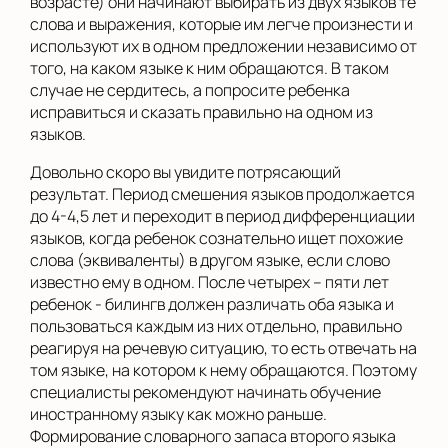
возрасте) они начинают выбирать из двух языков те
слова и выражения, которые им легче произнести и
используют их в одном предложении независимо от
того, на каком языке к ним обращаются. В таком
случае не сердитесь, а попросите ребенка
исправиться и сказать правильно на одном из
языков.
Довольно скоро вы увидите потрясающий
результат. Период смешения языков продолжается
до 4-4,5 лет и переходит в период дифференциации
языков, когда ребенок сознательно ищет похожие
слова (эквиваленты) в другом языке, если слово
известно ему в одном. После четырех – пяти лет
ребенок - билингв должен различать оба языка и
пользоваться каждым из них отдельно, правильно
реагируя на речевую ситуацию, то есть отвечать на
том языке, на котором к нему обращаются. Поэтому
специалисты рекомендуют начинать обучение
иностранному языку как можно раньше.
Формирование словарного запаса второго языка