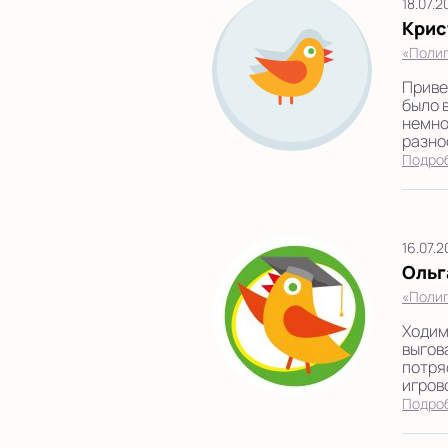
18.07.
Крис
«Полиг
Приве
было 
немно
разно
Подро
16.07.
Ольг
«Полиг
Ходим
выгов
потря
игрово
Подро