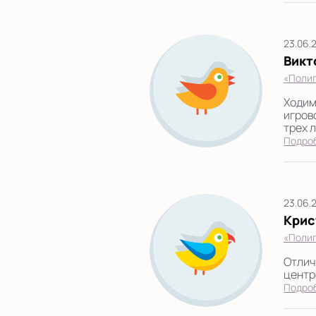
23.06.
Викт
«Полиг
Ходим
игров
трех л
Подро
23.06.
Крис
«Полиг
Отлич
центре
Подро