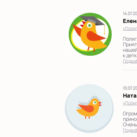
14.07.
Елен
«Полиг
Полиг
Прият
нашей
к дет
Подро
10.07.
Ната
«Полиг
Огром
прино
Очень 
Подро