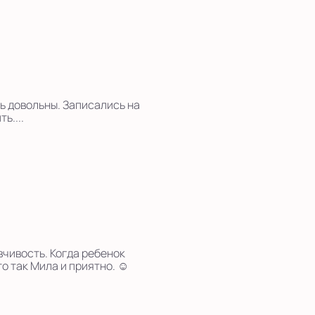
ь довольны. Записались на
ь....
вчивость. Когда ребенок
о так Мила и приятно. ☺️