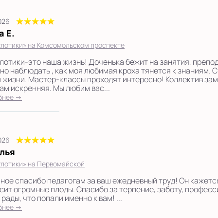
2026
а Е.
лотики» на Комсомольском проспекте
лотики-это наша жизнь! Доченька бежит на занятия, препод
но наблюдать , как моя любимая кроха тянется к знаниям. С
 жизни. Мастер-классы проходят интересно! Коллектив зам
кам искренняя. Мы любим вас...
бнее →
2026
лья
лотики» на Первомайской
ное спасибо педагогам за ваш ежедневный труд! Он кажетс
сит огромные плоды. Спасибо за терпение, заботу, професс
рады, что попали именно к вам! ...
бнее →