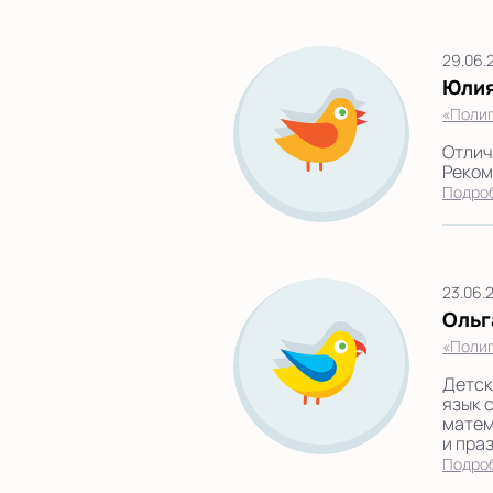
29.06.
Юли
«Полиг
Отлич
Реком
Подро
23.06.
Ольг
«Полиг
Детск
язык 
матем
и праз
Подро