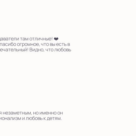
аватели там отличные! ❤️
пасибо огромное, что вы есть в
ечательный! Видно, что любовь
я незаметным, но именно он
ионализм и любовь к детям.