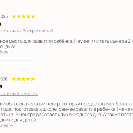
2026
я
лотики» на Воскресенской
ное место для развития ребёнка. Научили читать сына за 2 м
ендую!...
бнее →
2026
а
лотики» ЖК Восток
ий образовательный центр, который предоставляет большой
с года, подготовка к школе, раннее развитие ребёнка (мама
атика. В центре работает клуб выходного дня. А также пос
дники для детей....
бнее →