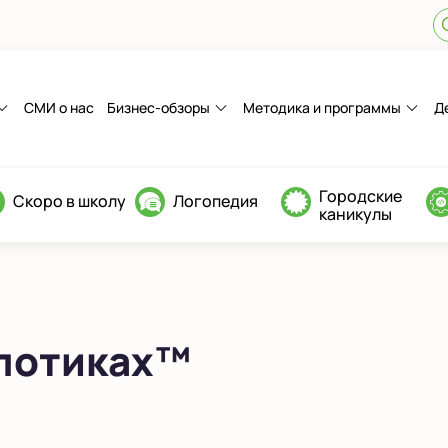
СМИ о нас
Бизнес-обзоры
Методика и программы
Д
Городские
Скоро в школу
Логопедия
каникулы
глотиках™