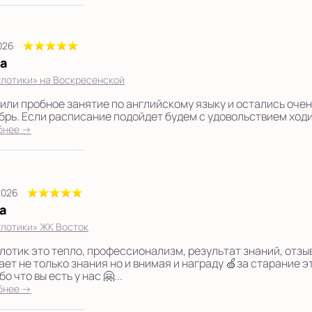
2026
а
лотики» на Воскресенской
или пробное занятие по английскому языку и остались очен
брь. Если расписание подойдет будем с удовольствием ходит
бнее →
2026
а
лотики» ЖК Восток
лотик это тепло, профессионализм, результат знаний, отзы
ает не только знания но и внимая и награду 🍏за старание эт
о что вы есть у нас 🤗...
бнее →