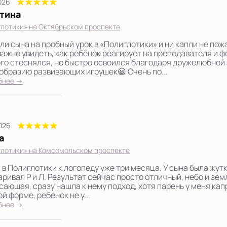
2026
тина
лотики» на Октябрьском проспекте
ли сына на пробный урок в «Полиглотики» и ни капли не по
важно увидеть, как ребёнок реагирует на преподавателя и 
го стеснялся, но быстро освоился благодаря дружелюбной
образию развивающих игрушек😀 Очень по...
бнее →
2026
а
лотики» на Комсомольском проспекте
 в Полиглотики к логопеду уже три месяца. У сына была жутк
аривал Р и Л. Результат сейчас просто отличный, небо и земл
сающая, сразу нашла к нему подход, хотя парень у меня кап
й форме, ребенок не у...
бнее →