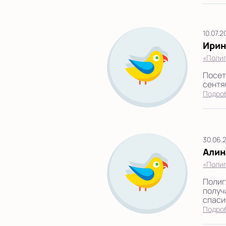
10.07.
Ирин
«Полиг
Посет
сентя
Подро
30.06.
Алин
«Полиг
Полиг
получ
спасиб
Подро