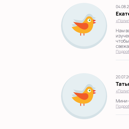
04.08.
Екат
«Полиг
Нам в
изуче
чтобы
свежая
Подро
20.07.
Тать
«Полиг
Мини-
Подро