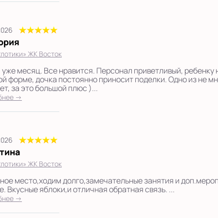
2026
ория
лотики» ЖК Восток
 уже месяц. Все нравится. Персонал приветливый, ребенку 
ой форме, дочка постоянно приносит поделки. Одно из не м
ет, за это большой плюс )...
бнее →
2026
тина
лотики» ЖК Восток
ное место,ходим долго,замечательные занятия и доп.меро
. Вкусные яблоки,и отличная обратная связь. ...
бнее →