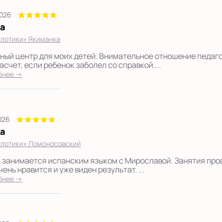
2026
а
лотики» Якиманка
ный центр для моих детей. Внимательное отношение педаг
асчет, если ребенок заболел со справкой....
бнее →
2026
а
глотики» Ломоносовский
 занимается испанским языком с Мирославой. Занятия пров
ень нравится и уже виден результат. ...
бнее →