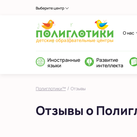
Выберите центр
О нас
Иностранные
Развитие
языки
интеллекта
/
Полиглотики™
Отзывы
Отзывы о Поли