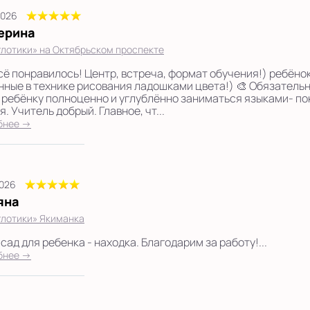
2026
ерина
лотики» на Октябрьском проспекте
сё понравилось! Центр, встреча, формат обучения!) ребёно
нные в технике рисования ладошками цвета!) 🎨 Обязательн
 ребёнку полноценно и углублённо заниматься языками- пок
. Учитель добрый. Главное, чт...
бнее →
2026
яна
лотики» Якиманка
сад для ребенка - находка. Благодарим за работу!...
бнее →