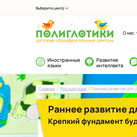
Выберите центр
О нас
Иностранные
Развитие
языки
интеллекта
/
/
Главная
Русский язык
Раннее развитие для де
Раннее развитие для
Крепкий фундамент буд