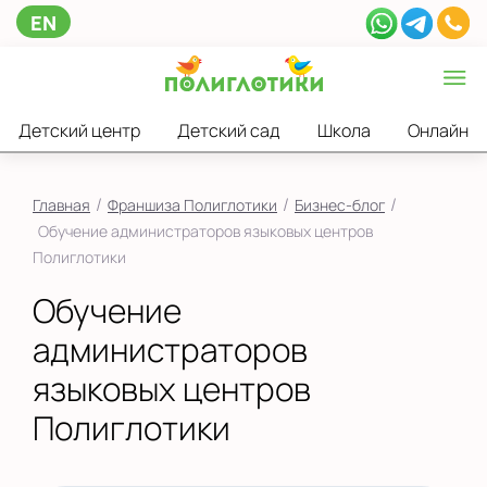
EN
Детский центр
Детский сад
Школа
Онлайн
/
/
/
Главная
Франшиза Полиглотики
Бизнес-блог
Обучение администраторов языковых центров
Полиглотики
Обучение
администраторов
языковых центров
Полиглотики