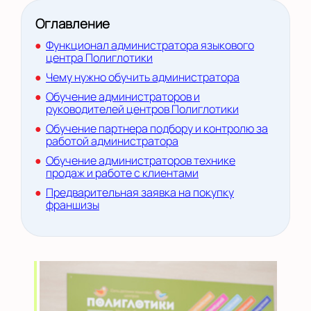
Оглавление
Функционал администратора языкового
центра Полиглотики
Чему нужно обучить администратора
Обучение администраторов и
руководителей центров Полиглотики
Обучение партнера подбору и контролю за
работой администратора
Обучение администраторов технике
продаж и работе с клиентами
Предварительная заявка на покупку
франшизы