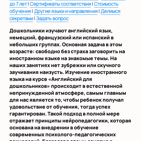
|
|
до 7 лет
Сертификаты соответствия
Стоимость
|
|
обучения
Другие языки и направления
Делимся
|
секретами
Задать вопрос
Дошкольники изучают английский язык,
немецкий, французский или испанский в
небольших группах. Основная задача в этом
возрасте: свободно без страха заговорить на
иностранном языке на знакомые темы. На
наших занятиях нет зубрежки или скучного
заучивания наизусть. Изучение иностранного
языка на курсе «Английский для
дошкольников» происходит в естественной
непринужденной атмосфере, самым главным
для нас является то, чтобы ребенок получал
удовольствие от обучения, тогда успех
гарантирован. Такой подход в полной мере
отражает принципы нейропедагогики, которая
основана на внедрении в обучение
современных психолого-педагогических