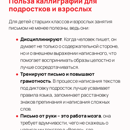
Польза каллиграфии для
подростков и взрослых
Для детей старших классов и взрослых занятия
письмом не менее полезны, ведь они:
Дисциплинируют
. Когда человек пишет, он
думает не только о содержательной стороне,
но и о внешнем выражении написанного, что
помогает воспринимать образы целостно и
лучше сосредотачиваться.
Тренируют письмо и повышают
грамотность
. В процессе написания текстов
под диктовку подросток лучше усваивает
правила языка, запоминает расстановку
знаков препинания и написания сложных
слов.
Письмо от руки – это работа мозга
, она
требует вдумчивости, чего не скажешь о
написании текстов в «Ворде», где