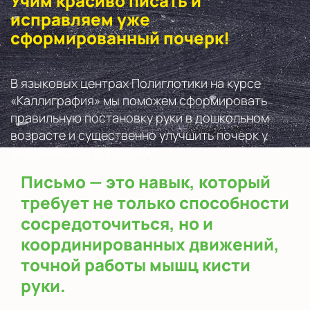
Учим красиво писать и
исправляем уже
сформированный почерк!
В языковых центрах Полиглотики на курсе
«Каллиграфия» мы поможем сформировать
правильную постановку руки в дошкольном
возрасте и существенно улучшить почерк у
школьников и взрослых.
Письмо — это навык, который
требует не только способности
сосредоточиться, но и
координированных движений,
точной работы мышц кисти
руки.