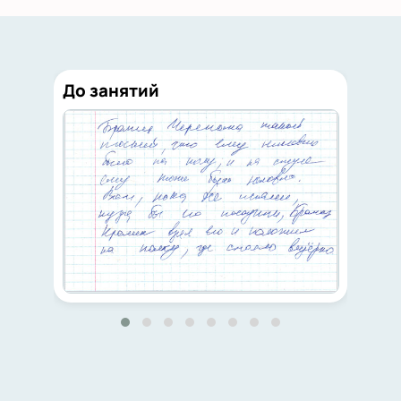
До занятий
П