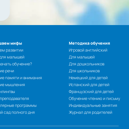
шаем мифы
Методика обучения
ем развитии
Игровой английский
 для малышей
Для малышей
начать обучение?
Для дошкольников
ие речи
Для школьников
ие памяти и внимания
Немецкий для детей
тие мышления
Испанский для детей
илингвы
Французский для детей
 преподавателя
Обучение чтению и письму
улярные программы
Индивидуальные занятия
й сад полного дня
Журнал для родителей