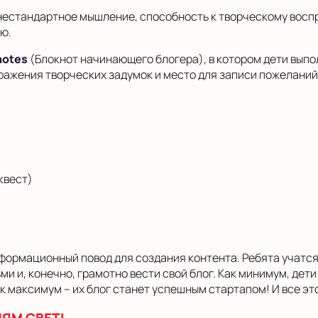
 нестандартное мышление, способность к творческому вос
ю.
notes
(Блокнот начинающего блогера), в котором дети выпо
ыражения творческих задумок и место для записи пожеланий
квест)
нформационный повод для создания контента. Ребята учатс
 и, конечно, грамотно вести свой блог. Как минимум, дети
к максимум – их блог станет успешным стартапом! И все эт