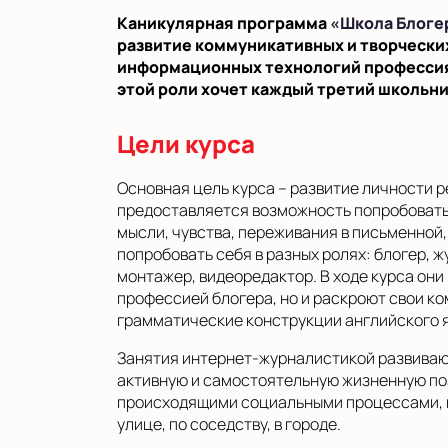
Каникулярная программа
«Школа Блогер
развитие коммуникативных и творческих 
информационных технологий профессия б
этой роли хочет каждый третий школьни
Цели курса
Основная цель курса – развитие личности р
предоставляется возможность попробовать 
мысли, чувства, переживания в письменной, 
попробовать себя в разных ролях: блогер, 
монтажер, видеоредактор. В ходе курса они
профессией блогера, но и раскроют свои ко
грамматические конструкции английского я
Занятия интернет-журналистикой развиваю
активную и самостоятельную жизненную поз
происходящими социальными процессами, и 
улице, по соседству, в городе.