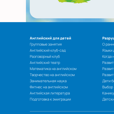
Английский для детей
Разру
Групповые занятия
О ранн
Английский клуб-сад
Языки
Разговорный клуб
Когда 
Английский театр
Развит
Математика на английском
Развит
Творчество на английском
Разви
Занимательная наука
Дети б
Фитнес на английском
Выбор
Английская литература
Каник
Подготовка к эмиграции
Детски