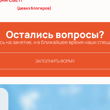
ЯМ СВЕТ!
(девиз блогеров)
Остались вопросы?
сь на занятие, и в ближайшее время наши спец
ЗАПОЛНИТЬ ФОРМУ