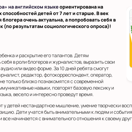
а» на английском языке
ориентирована на
способностей детей от 7 лет и старше. В век
логера очень актуальна, а попробовать себя в
к (по результатам социологического опроса)!
ебенка и раскрытие его талантов. Детям
себя в роли блогеров и журналистов, выразить свои
аудио или видео форме. За 10 дней ребята смогут
журналист, редактор, фотокорреспондент, оператор,
 не только близко познакомятся с современной
ммуникативные навыки, повторят базовую лексику и
зыка, весело и интересно проведут время.
т у детей нестандартное мышление, умение творчески восп
ицию. Дети учатся быть внимательными к людям и событиям
все начинается с внимательного отношения к своему другу