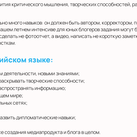
звития критического мышления, творческих способностей, р
но много навыков: он должен быть автором, корректором, п
 нашем летнем интенсиве для юных блогеров задания могут 
делать не фотоотчет, а видео, написать не короткую заметк
осткам.
ийском языке:
м деятельности, новыми знаниями;
 раскрывать творческие способности;
распространять информацию;
ющем мире;
льных сетях;
развить дипломатические навыки;
е создания медиапродукта и блога в целом.