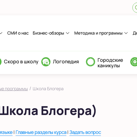
СМИ о нас
Бизнес-обзоры
Методика и программы
Д
Городские
Скоро в школу
Логопедия
каникулы
/
ые программы
Школа Блогера
(Школа Блогера)
|
|
 языке
Главные разделы курса
Задать вопрос