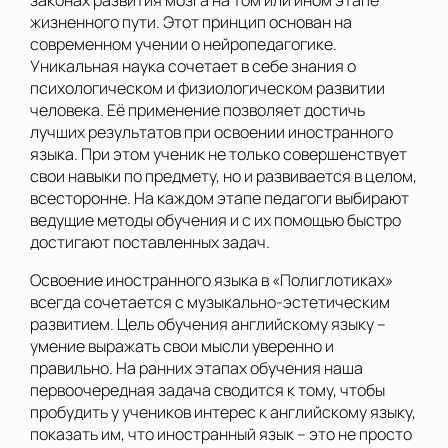
законах развития мозга на том или ином этапе
жизненного пути. Этот принцип основан на
современном учении о нейропедагогике.
Уникальная наука сочетает в себе знания о
психологическом и физиологическом развитии
человека. Её применение позволяет достичь
лучших результатов при освоении иностранного
языка. При этом ученик не только совершенствует
свои навыки по предмету, но и развивается в целом,
всесторонне. На каждом этапе педагоги выбирают
ведущие методы обучения и с их помощью быстро
достигают поставленных задач.
Освоение иностранного языка в «Полиглотиках»
всегда сочетается с музыкально-эстетическим
развитием. Цель обучения английскому языку –
умение выражать свои мысли уверенно и
правильно. На ранних этапах обучения наша
первоочередная задача сводится к тому, чтобы
пробудить у учеников интерес к английскому языку,
показать им, что иностранный язык – это не просто