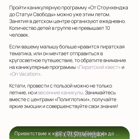
Пройти каникулярную программу «От Стоунхенджа
до Статуи Свободы» можно уже этим летом.
Занятия в детском центре организуют ежедневно.
Количество детей в группе не превышает 10
человек.
Если вашему малышу больше нравится пиратская
тематика, или он мечтает отправиться в
кругосветное путешествие, то обратите внимание
на каникулярные программы
«Пиратский квест»
и
«On Vacation»
.
Кстати, провести с пользой можно не только
летние, но и
весенние каникулы
. Занимайтесь
вместе с центрами «Полиглотики», получайте
яркие эмоции и совершенствуйте свои знания!
Приветствие к курсу От Стоунхенджа до Статуи Свободы