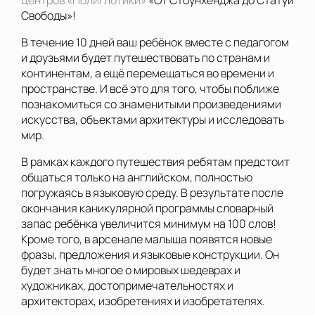
центров «Полиглотики»
«От Стоунхенджа до Статуи
Свободы»!
В течение 10 дней ваш ребёнок вместе с педагогом
и друзьями будет путешествовать по странам и
континентам, а ещё перемещаться во времени и
пространстве. И всё это для того, чтобы поближе
познакомиться со знаменитыми произведениями
искусства, объектами архитектуры и исследовать
мир.
В рамках каждого путешествия ребятам предстоит
общаться только на английском, полностью
погружаясь в языковую среду. В результате после
окончания каникулярной программы словарный
запас ребёнка увеличится минимум на 100 слов!
Кроме того, в арсенале малыша появятся новые
фразы, предложения и языковые конструкции. Он
будет знать многое о мировых шедеврах и
художниках, достопримечательностях и
архитекторах, изобретениях и изобретателях.