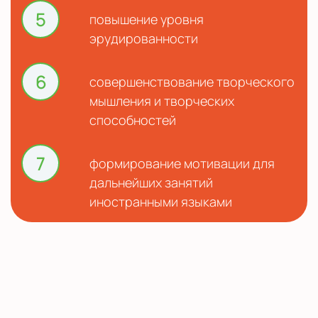
5
повышение уровня
эрудированности
6
совершенствование творческого
мышления и творческих
способностей
7
формирование мотивации для
дальнейших занятий
иностранными языками