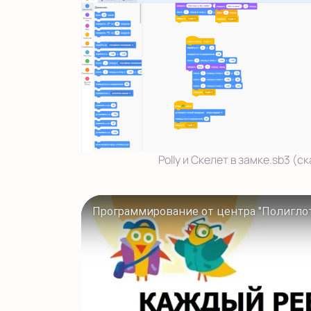
Polly и Скелет в замке.sb3 (с
Программирование от центра "Полиглоти