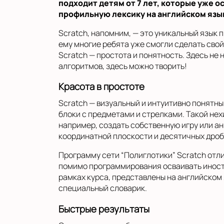
подходит детям от 7 лет, которые уже о
профильную лексику на английском язык
Scratch, напомним, — это уникальный язык
ему многие ребята уже смогли сделать сво
Scratch — простота и понятность. Здесь не
алгоритмов, здесь можно творить!
Красота в простоте
Scratch — визуальный и интуитивно понятн
блоки с предметами и стрелками. Такой нех
например, создать собственную игру или а
координатной плоскости и десятичных дроб
Программу сети “Полиглотики” Scratch отли
помимо программирования осваивать иностр
рамках курса, представлены на английском
специальный словарик.
Быстрые результаты