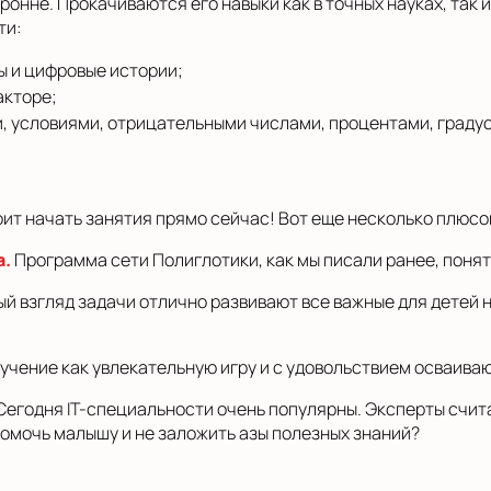
ронне. Прокачиваются его навыки как в точных науках, так 
ти:
ы и цифровые истории;
акторе;
, условиями, отрицательными числами, процентами, граду
тоит начать занятия прямо сейчас! Вот еще несколько плюс
а.
Программа сети Полиглотики, как мы писали ранее, понят
й взгляд задачи отлично развивают все важные для детей 
чение как увлекательную игру и с удовольствием осваива
Сегодня IT-специальности очень популярны. Эксперты счит
помочь малышу и не заложить азы полезных знаний?