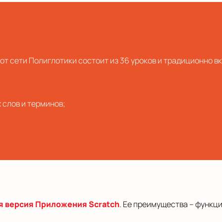
r от сети Полиглотики состоит из 36 уроков и традиционно в
 слов и терминов;
я версия Приложения Scratch
. Ее преимущества – функц