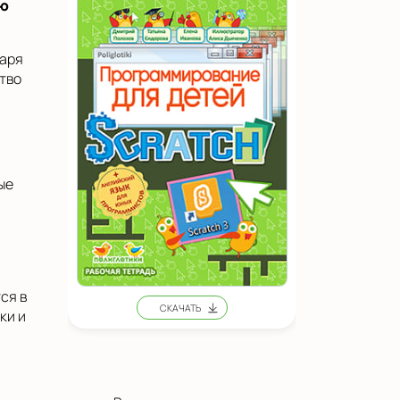
ую
даря
тво
ые
ся в
ки и