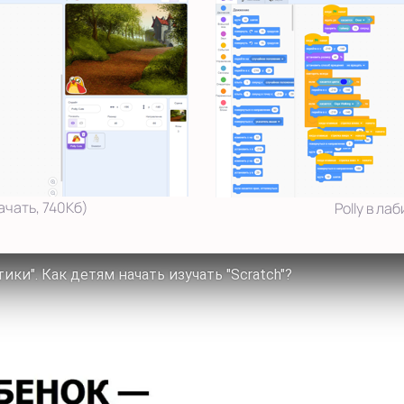
качать, 740Кб)
Polly в ла
ки". Как детям начать изучать "Scratch"?