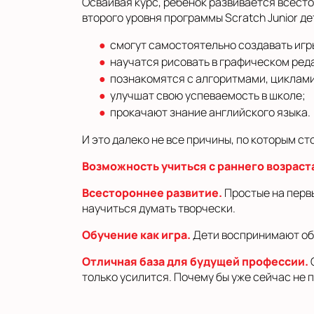
Осваивая курс, ребенок развивается всесто
второго уровня программы Scratch Junior де
смогут самостоятельно создавать игр
научатся рисовать в графическом ред
познакомятся с алгоритмами, циклами
улучшат свою успеваемость в школе;
прокачают знание английского языка.
И это далеко не все причины, по которым с
Возможность учиться с раннего возраст
Всестороннее развитие.
Простые на первы
научиться думать творчески.
Обучение как игра.
Дети воспринимают обу
Отличная база для будущей профессии.
только усилится. Почему бы уже сейчас не 