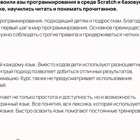
своили азы программирования в среде Scratch и базов
е, научились читать и понимать прочитанное.
 программирования, подходящий детям и подросткам. Благо
й первый шаг в мир программирования. Основное преимущес
 нужно соблюдать строгие правила и придерживаться четких
ый каждому язык. Вместо кодов дети используют разноцветн
итрый подход позволяет добиться отличных результатов,
нимацию. Курс также не предусматривает использование
ей.
чает не только простота и доступность, но и возможность
анный язык. Все понятия, вся лексика, которая использует
 языке. Быстро освоить язык помогают постоянные трениров