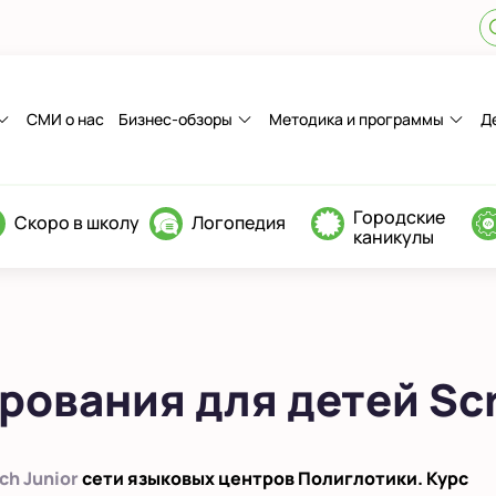
СМИ о нас
Бизнес-обзоры
Методика и программы
Д
Городские
Скоро в школу
Логопедия
каникулы
рования для детей Sc
ch Junior
сети языковых центров Полиглотики. Курс