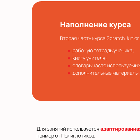
Наполнение курса
Вторая часть курса Scratch Junio
рабочую тетрадь ученика;
книгу учителя;
словарь часто используемых
дополнительные материалы.
Для занятий используется
адаптированна
пример от Полиглотиков.