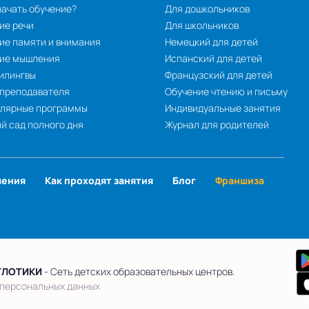
начать обучение?
Для дошкольников
ие речи
Для школьников
ие памяти и внимания
Немецкий для детей
тие мышления
Испанский для детей
илингвы
Французский для детей
 преподавателя
Обучение чтению и письму
улярные программы
Индивидуальные занятия
й сад полного дня
Журнал для родителей
чения
Как проходят занятия
Блог
Франшиза
ГЛОТИКИ
- Сеть детских образовательных центров.
 персональных данных