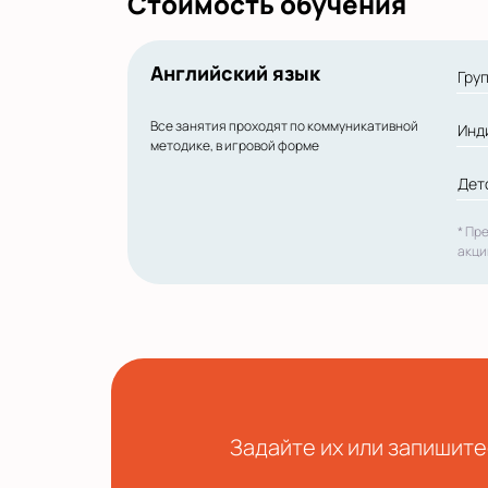
Стоимость обучения
Английский язык
Гру
Все занятия проходят по коммуникативной
Инд
методике, в игровой форме
Дет
* Пр
акци
Задайте их или запишите