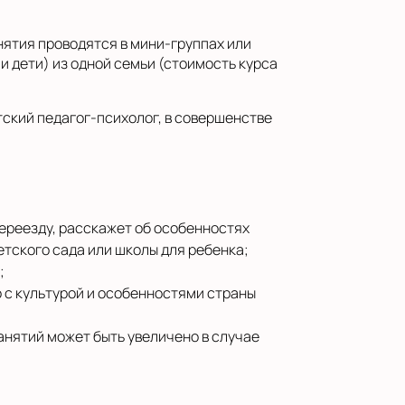
нятия проводятся в мини-группах или
 дети) из одной семьи (стоимость курса
тский педагог-психолог, в совершенстве
переезду, расскажет об особенностях
тского сада или школы для ребенка;
;
 с культурой и особенностями страны
анятий может быть увеличено в случае