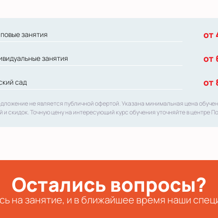
от 
пповые занятия
от 
ивидуальные занятия
от 
ский сад
едложение не является публичной офертой. Указана минимальная цена обуче
й и скидок. Точную цену на интересующий курс обучения уточняйте в центре П
Остались вопросы?
сь на занятие, и в ближайшее время наши спец