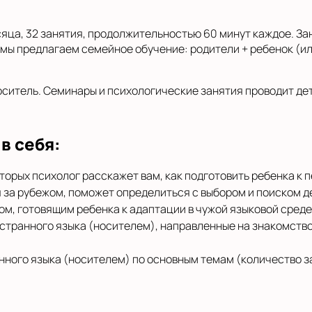
яца, 32 занятия, продолжительностью 60 минут каждое. За
мы предлагаем семейное обучение: родители + ребенок (или
оситель. Семинары и психологические занятия проводит де
в себя:
торых психолог расскажет вам, как подготовить ребенка к 
 за рубежом, поможет определиться с выбором и поиском де
ом, готовящим ребенка к адаптации в чужой языковой среде
странного языка (носителем), направленные на знакомство
нного языка (носителем) по основным темам (количество з