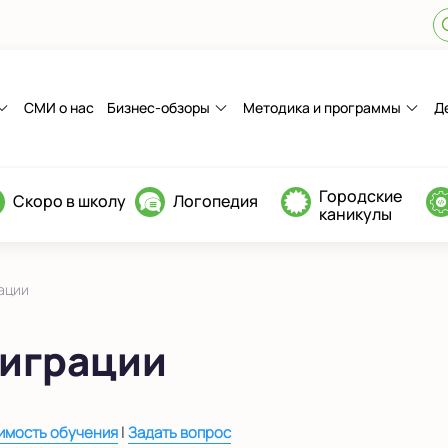
СМИ о нас
Бизнес-обзоры
Методика и программы
Д
Городские
Скоро в школу
Логопедия
каникулы
ации
миграции
|
имость обучения
Задать вопрос