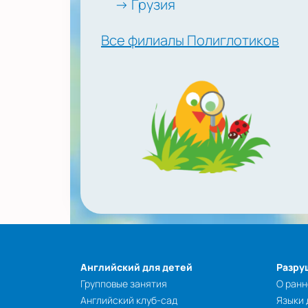
→ Грузия
Все филиалы Полиглотиков
Английский для детей
Разру
Групповые занятия
О ранн
Английский клуб-сад
Языки