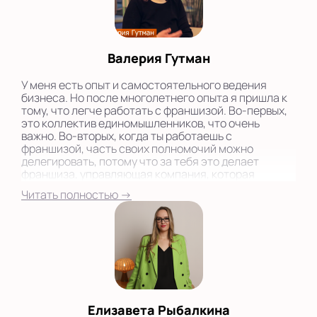
Валерия Гутман
У меня есть опыт и самостоятельного ведения
бизнеса. Но после многолетнего опыта я пришла к
тому, что легче работать с франшизой. Во-первых,
это коллектив единомышленников, что очень
важно. Во-вторых, когда ты работаешь с
франшизой, часть своих полномочий можно
делегировать, потому что за тебя это делает
франшиза, управляющая компания, которая
предоставляет своих специалистов - бизнес-
Читать полностью →
кураторов и консультантов, знающих ответы на все
вопросы.
Елизавета Рыбалкина