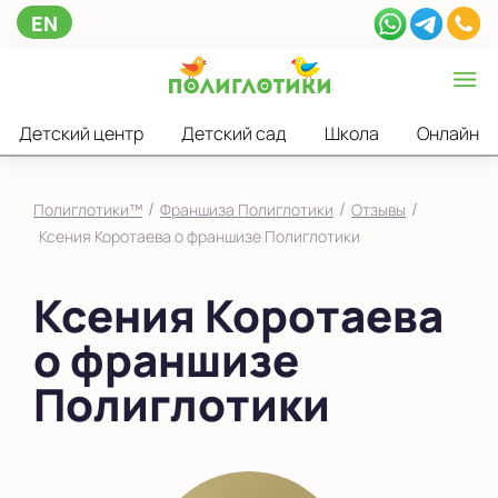
EN
Детский центр
Детский сад
Школа
Онлайн
/
/
/
Полиглотики™
Франшиза Полиглотики
Отзывы
Ксения Коротаева о франшизе Полиглотики
Ксения Коротаева
о франшизе
Полиглотики