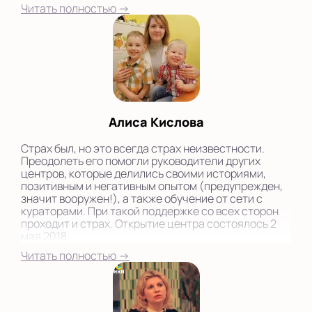
английскому, корейскому, китайскому и японскому
Читать полностью →
с раннего возраста. Сеть Полиглотики - это именно
то, что нужно нашим деткам. Дети очень легко учат
иностранные языки, те, кто начинает заниматься в
Центрах Полиглотики с раннего возраста, говорят
на английском без акцента. Франшиза Полиглотики
- очень выгодная, окупила себя достаточно
быстро...
Алиса Кислова
Страх был, но это всегда страх неизвестности.
Преодолеть его помогли руководители других
центров, которые делились своими историями,
позитивным и негативным опытом (предупрежден,
значит вооружен!), а также обучение от сети с
кураторами. При такой поддержке со всех сторон
проходит и страх. Открытие центра состоялось 2
мая 2018.
Читать полностью →