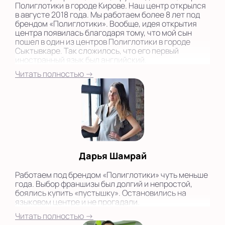
Полиглотики в городе Кирове. Наш центр открылся
в августе 2018 года. Мы работаем более 8 лет под
брендом «Полиглотики». Вообще, идея открытия
центра появилась благодаря тому, что мой сын
пошел в один из центров Полиглотики в городе
Сыктывкаре. Так сложилось, что его первый
иностранный язык был английский.
Читать полностью →
Дарья Шамрай
Работаем под брендом «Полиглотики» чуть меньше
года. Выбор франшизы был долгий и непростой,
боялись купить «пустышку». Остановились на
языковом центре и не прогадали.
Читать полностью →