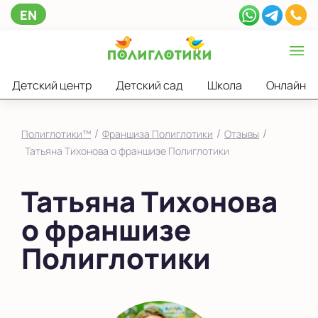
EN
Детский центр
Детский сад
Школа
Онлайн
/
/
/
Полиглотики™
Франшиза Полиглотики
Отзывы
Татьяна Тихонова о франшизе Полиглотики
Татьяна Тихонова
о франшизе
Полиглотики