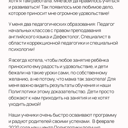
хотя я там работала. Мне всегда нравилось учиться
и развиваться! Так появилось мое любимое дело,
которое приносит мне огромное удовольствие!
У меня два педагогических образования: Педагог
начальных классов с правом преподавания
английского языка и Дефектолог, Специалист в
области коррекционной педагогики и специальной
психологии!
Я всегда хотела, чтобы любое занятие ребёнка
приносило ему радость и удовольствие, и дети
бежали на такие уроки сами, по собственному
желанию, а не потому, что мама так захотела! Для
меня важно видеть результаты обучения и наши
Полиглотики этому доказательство. Дети просто
обожают к нам приходить на занятия и не хотят
уходить домой!
Наши ученики очень быстро осваивают программу
и радуют родителей своими успехами. В феврале
2020 года наш центр Полиглотики получил