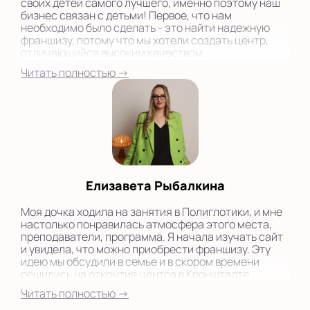
своих детей самого лучшего, именно поэтому наш
бизнес связан с детьми! Первое, что нам
необходимо было сделать - это найти надежную
франшизу, потому что мы хотели создать центр,
отличающийся высоким качеством,
профессиональным подходом и дружеской
Читать полностью →
атмосферой. Поэтому остановились на
международной сети «Полиглотики»...
Елизавета Рыбалкина
Моя дочка ходила на занятия в Полиглотики, и мне
настолько понравилась атмосфера этого места,
преподаватели, программа. Я начала изучать сайт
и увидела, что можно приобрести франшизу. Эту
идею мы обсудили в семье и в скором времени
решились на открытие центра в Кронштадте...
Читать полностью →