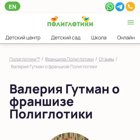
EN
Детский центр
Детский сад
Школа
Онлайн
/
/
/
Полиглотики™
Франшиза Полиглотики
Отзывы
Валерия Гутман о франшизе Полиглотики
Валерия Гутман о
франшизе
Полиглотики