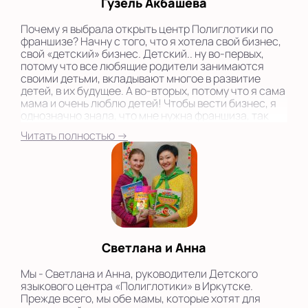
Гузель Акбашева
Почему я выбрала открыть центр Полиглотики по
франшизе? Начну с того, что я хотела свой бизнес,
свой «детский» бизнес. Детский.. ну во-первых,
потому что все любящие родители занимаются
своими детьми, вкладывают многое в развитие
детей, в их будущее. А во-вторых, потому что я сама
мама и очень люблю детей! Чтобы вести бизнес, я
однозначно знала, что мне нужна франшиза, так
как опыт управления бизнеса отсутствовал....
Читать полностью →
Светлана и Анна
Мы - Светлана и Анна, руководители Детского
языкового центра «Полиглотики» в Иркутске.
Прежде всего, мы обе мамы, которые хотят для