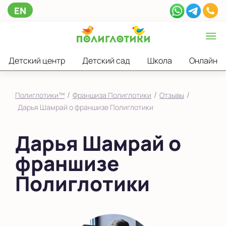
EN
Детский центр
Детский сад
Школа
Онлайн
/
/
/
Полиглотики™
Франшиза Полиглотики
Отзывы
Дарья Шамрай о франшизе Полиглотики
Дарья Шамрай о
франшизе
Полиглотики