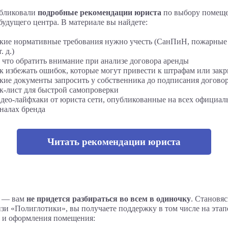
бликовали
подробные рекомендации юриста
по выбору помеще
будущего центра. В материале вы найдете:
кие нормативные требования нужно учесть (СанПиН, пожарны
т. д.)
 что обратить внимание при анализе договора аренды
к избежать ошибок, которые могут привести к штрафам или зак
кие документы запросить у собственника до подписания догово
к-лист для быстрой самопроверки
део-лайфхаки от юриста сети, опубликованные на всех официа
налах бренда
Читать рекомендации юриста
е — вам
не придется разбираться во всем в одиночку
. Становяс
зи «Полиглотики», вы получаете поддержку в том числе на этап
 и оформления помещения: