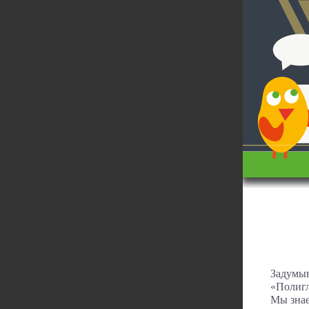
Задумыв
«Полигл
Мы знае