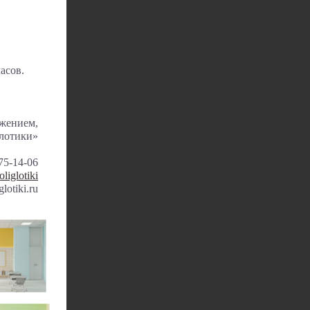
асов.
жением,
лотики»
75-14-06
oliglotiki
glotiki.ru