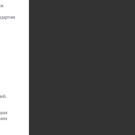
им
ндартам
лей.
ация
лана