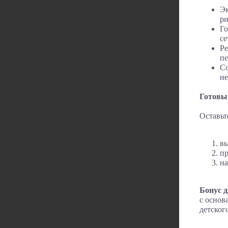
Эк
ри
Го
се
Ре
пе
Со
не
Готовы
Оставьт
вы
п
на
Бонус д
с основ
детског