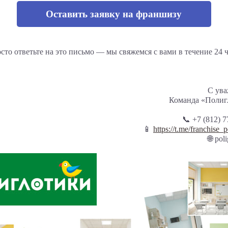
Оставить заявку на франшизу
сто ответьте на это письмо — мы свяжемся с вами в течение 24 ч
С ува
Команда «Полиг
📞 +7 (812) 7
📱
https://t.me/franchise_p
🌐 poli