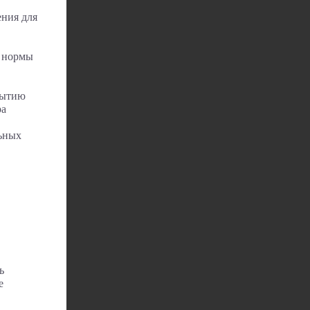
ния для
е нормы
рытию
ра
льных
ь
е