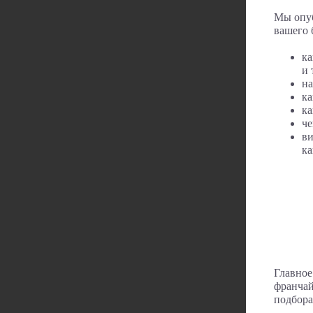
Мы опу
вашего 
ка
и 
на
ка
ка
че
ви
ка
Главно
франчай
подбора