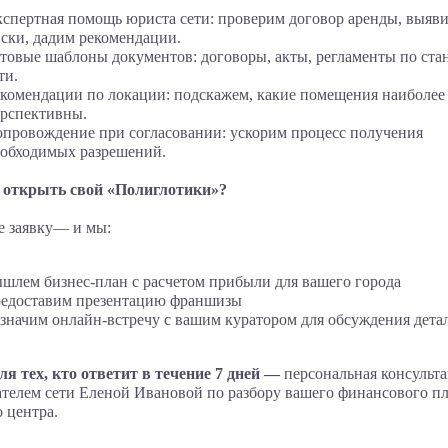
спертная помощь юриста сети: проверим договор аренды, выяв
ски, дадим рекомендации.
товые шаблоны документов: договоры, акты, регламенты по ста
ти.
комендации по локации: подскажем, какие помещения наиболее
рспективны.
провождение при согласовании: ускорим процесс получения
обходимых разрешений.
 открыть свой «Полиглотики»?
е заявку— и мы:
шлем бизнес-план с расчетом прибыли для вашего города
редоставим презентацию франшизы
значим онлайн-встречу с вашим куратором для обсуждения дета
ля тех, кто ответит в течение 7 дней —
персональная консульт
ателем сети Еленой Ивановой по разбору вашего финансового п
о центра.