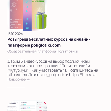
Новосибирск
Новый Уренгой
Орел
18.10.2024
Оренбург
Розыгрыш бесплатных курсов на онлайн-
платформе poliglotiki.com
Павлово
Образовательная платформа Полиглотики
Пермь
Дарим 5 видеокурсов на выбор подписчикам
телеграм-каналов франшиз “Полиглотики” и
Рязань
“Футуриум”! Как участвовать? 1. Подпишитесь на:
https://t.me/franchise_poliglotiki и https://t.me/fut...
Салехард
Подробнее →
Санкт-Петербург
Саратов
Смоленск