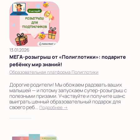
Екатеринбург
Калининград
Камышлов
Киров
13.01.2026
Курск
МЕГА‑розыгрыш от «Полиглотики»: подарите
Ленинградская
ребёнку мир знаний!
область
Образовательная платформа Полиглотики
Махачкала
Дорогие родители! Мы обожаем радовать ваших
малышей — и потому запускаем супер‑розыгрыш с
Москва
полезными призами. Участвуйте и получите шанс
выиграть ценный образовательный подарок для
своего реб...
Подробнее →
Московская область
Нижний Новгород
Новороссийск