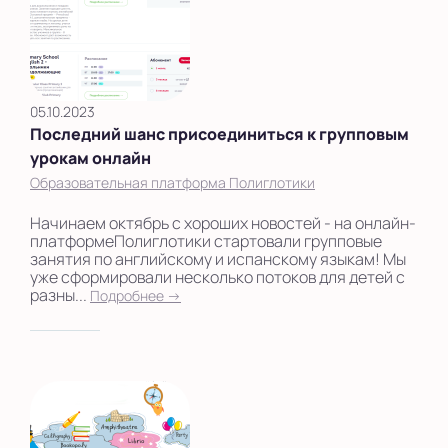
Сыктывкар
Тверь
05.10.2023
Улан-Удэ
Последний шанс присоединиться к групповым
урокам онлайн
Уфа
Образовательная платформа Полиглотики
Хабаровск
Начинаем октябрь с хороших новостей - на онлайн-
платформеПолиглотики стартовали групповые
Челябинск
занятия по английскому и испанскому языкам! Мы
уже сформировали несколько потоков для детей с
Череповец
разны...
Подробнее →
Чита
Школы
Ярославль