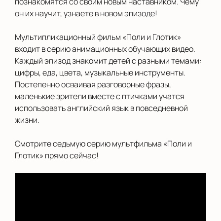
познакомятся со своим новым наставником. Чему
Новосибирск
он их научит, узнаете в новом эпизоде!
Новый Уренгой
Мультипликационный фильм «Поли и Глотик»
входит в серию анимационных обучающих видео.
Орел
Каждый эпизод знакомит детей с разными темами:
цифры, еда, цвета, музыкальные инструменты.
Оренбург
Постепенно осваивая разговорные фразы,
Павлово
маленькие зрители вместе с птичками учатся
использовать английский язык в повседневной
Пермь
жизни.
Рязань
Смотрите седьмую серию мультфильма «Поли и
Глотик» прямо сейчас!
Салехард
Санкт-Петербург
Саратов
Смоленск