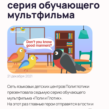
серия обучающего
Екатеринбург
мультфильма
Калининград
Камышлов
Киров
Курск
Ленинградская
область
Махачкала
Москва
21 декабря 2021
Московская область
Сеть языковых детских центров Полиглотики
презентовала седьмую серию обучающего
Нижний Новгород
мультфильма «Поли и Глотик».
На этот раз главные герои отправятся в гости и
Новороссийск