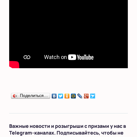
Сыктывкар
Тверь
Улан-Удэ
Уфа
Хабаровск
Челябинск
Череповец
Поделиться…
Чита
Школы
Важные новости и розыгрыши с призами у нас в
Ярославль
Telegram-каналах. Подписывайтесь, чтобы не