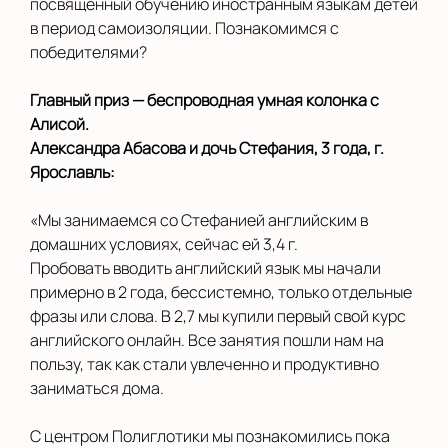
посвященный обучению иностранным языкам детей
Новосибирск
в период самоизоляции. Познакомимся с
победителями?
Новый Уренгой
Главный приз — беспроводная умная колонка с
Орел
Алисой.
Александра Абасова и дочь Стефания, 3 года, г.
Оренбург
Ярославль:
Павлово
«Мы занимаемся со Стефанией английским в
Пермь
домашних условиях, сейчас ей 3,4 г.
Пробовать вводить английский язык мы начали
Рязань
примерно в 2 года, бессистемно, только отдельные
фразы или слова. В 2,7 мы купили первый свой курс
Салехард
английского онлайн. Все занятия пошли нам на
Санкт-Петербург
пользу, так как стали увлеченно и продуктивно
заниматься дома.
Саратов
С центром Полиглотики мы познакомились пока
Смоленск