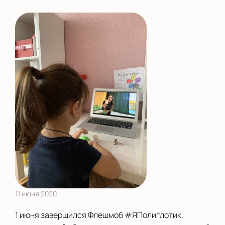
Екатеринбург
Калининград
Камышлов
Киров
Курск
Ленинградская
область
Махачкала
Москва
Московская область
11 июня 2020
Нижний Новгород
1 июня завершился Флешмоб #ЯПолиглотик,
Новороссийск