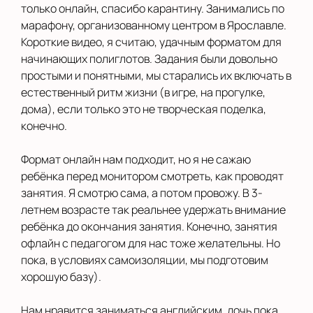
только онлайн, спасибо карантину. Занимались по
марафону, организованному центром в Ярославле.
Сыктывкар
Короткие видео, я считаю, удачным форматом для
Тверь
начинающих полиглотов. Задания были довольно
простыми и понятными, мы старались их включать в
Улан-Удэ
естественный ритм жизни (в игре, на прогулке,
дома), если только это не творческая поделка,
Уфа
конечно.
Хабаровск
Формат онлайн нам подходит, но я не сажаю
Челябинск
ребёнка перед монитором смотреть, как проводят
занятия. Я смотрю сама, а потом провожу. В 3-
Череповец
летнем возрасте так реальнее удержать внимание
ребёнка до окончания занятия. Конечно, занятия
Чита
офлайн с педагогом для нас тоже желательны. Но
пока, в условиях самоизоляции, мы подготовим
Школы
хорошую базу).
Ярославль
Нам нравится заниматься английским, дочь пока