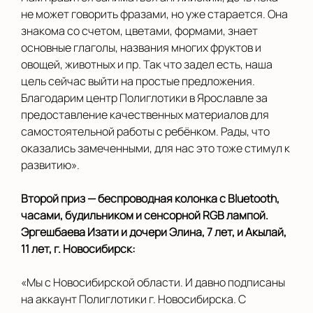
Выбрать другую страну
не может говорить фразами, но уже старается. Она
знакома со счетом, цветами, формами, знает
основные глаголы, названия многих фруктов и
овощей, животных и пр. Так что задел есть, наша
цель сейчас выйти на простые предложения.
Благодарим центр Полиглотики в Ярославле за
предоставление качественных материалов для
самостоятельной работы с ребёнком. Рады, что
оказались замеченными, для нас это тоже стимул к
развитию».
Второй приз — беспроводная колонка с Bluetooth,
часами, будильником и сенсорной RGB лампой.
Эргешбаева Изати и дочери Элина, 7 лет, и Акылай,
11 лет, г. Новосибирск:
«Мы с Новосибирской области. И давно подписаны
на аккаунт Полиглотики г. Новосибирска. С