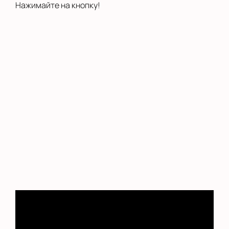
Нажимайте на кнопку!
Сыктывкар
Тверь
Улан-Удэ
Уфа
Хабаровск
Челябинск
Череповец
Чита
Школы
Ярославль