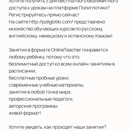
Хотите получить 3 дня бесплатного безлимитного
Новосибирск
доступа к урокам на платформе Полиглотики?
Регистрируйтесь прямо сейчас!
Новый Уренгой
На сайте http://poliglotiki.com/ представлено
множество обучающих курсов по русскому,
Орел
английскому, немецкому и испанскому языкам!
Оренбург
Занятия в формате OnlineTeacher понравятся
Павлово
любому ребёнку, потому что это:
безлимитный доступ ко всем онлайн-занятиям в
Пермь
расписании;
бесплатные пробные уроки;
Рязань
современные учебные материалы;
занятия в любой точке мира;
Салехард
профессиональные педагоги;
Санкт-Петербург
авторские программы;
живой формат!
Саратов
Хотите увидеть, как проходят наши занятия?
Смоленск