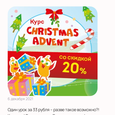
Екатеринбург
Калининград
Камышлов
Киров
Курск
Ленинградская
область
Махачкала
Москва
Московская область
6 декабря 2021
Нижний Новгород
Один урок за 33 рубля – разве такое возможно?!
Новороссийск