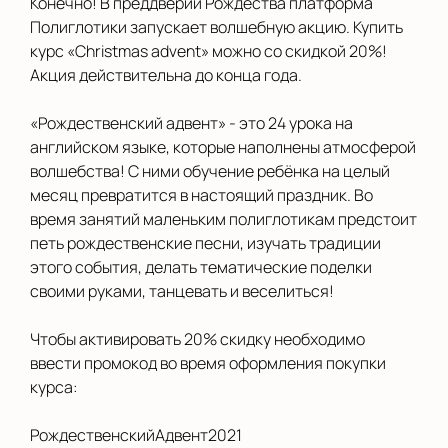
Конечно! В преддверии Рождества платформа
Новосибирск
Полиглотики запускает волшебную акцию. Купить
курс «Сhristmas advent» можно со скидкой 20%!
Новый Уренгой
Акция действительна до конца года.
Орел
«Рождественский адвент» - это 24 урока на
английском языке, которые наполнены атмосферой
Оренбург
волшебства! С ними обучение ребёнка на целый
Павлово
месяц превратится в настоящий праздник. Во
время занятий маленьким полиглотикам предстоит
Пермь
петь рождественские песни, изучать традиции
этого события, делать тематические поделки
Рязань
своими руками, танцевать и веселиться!
Салехард
Чтобы активировать 20% скидку необходимо
Санкт-Петербург
ввести промокод во время оформления покупки
курса:
Саратов
РождественскийАдвент2021
Смоленск