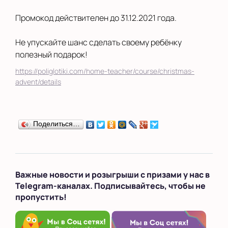
Промокод действителен до 31.12.2021 года.
Сыктывкар
Тверь
Не упускайте шанс сделать своему ребёнку
полезный подарок!
Улан-Удэ
https://poliglotiki.com/home-teacher/course/christmas-
advent/details
Уфа
Хабаровск
Поделиться…
Челябинск
Череповец
Чита
Важные новости и розыгрыши с призами у нас в
Telegram-каналах. Подписывайтесь, чтобы не
Школы
пропустить!
Ярославль