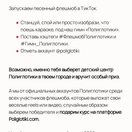
Новосибирск
Запускаем песенный флешмоб в ТикТок.
Новый Уренгой
Станцуй, спой или просто изобрази, что
поешь караоке, под наш гимн «Полиглотики».
Орел
Поставь хэштеги #ФлешмобПолиглотики и
#Гимн_Полиглотики.
Оренбург
Отметь аккаунт @poliglotiki
Павлово
Пермь
Возможно, именно тебя выберет детский центр
Полиглотики в твоем городе и вручит особый приз.
Рязань
А мы от официальных аккаунтов Полиглотики среди
Салехард
всех участников флешмоба, которые выложат свои
веселые reels или видео, случайным образом
Санкт-Петербург
выберем победителя и
подарим курс на платформе
Саратов
Poliglotiki.com.
Смоленск