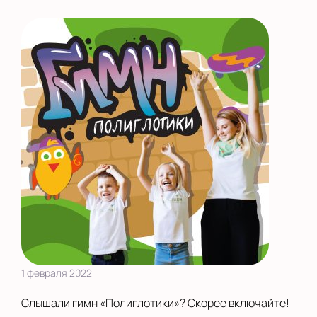
Екатеринбург
Калининград
Камышлов
Киров
Курск
Ленинградская
область
Махачкала
Москва
Московская область
1 февраля 2022
Нижний Новгород
Слышали гимн «Полиглотики»? Скорее включайте!
Новороссийск