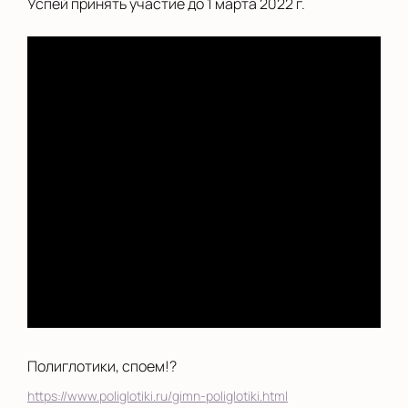
Успей принять участие до 1 марта 2022 г.
Сыктывкар
Тверь
Улан-Удэ
Уфа
Хабаровск
Челябинск
Череповец
Чита
Школы
Полиглотики, споем!?
Ярославль
https://www.poliglotiki.ru/gimn-poliglotiki.html