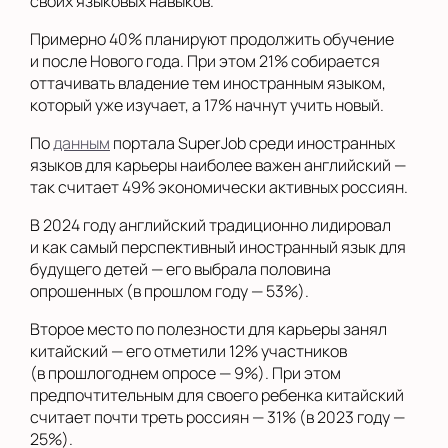
своих языковых навыков.
Примерно 40% планируют продолжить обучение
и после Нового года. При этом 21% собирается
оттачивать владение тем иностранным языком,
который уже изучает, а 17% начнут учить новый.
По
данным
портала SuperJob среди иностранных
языков для карьеры наиболее важен английский —
так считает 49% экономически активных россиян.
В 2024 году английский традиционно лидировал
и как самый перспективный иностранный язык для
будущего детей — его выбрала половина
опрошенных (в прошлом году — 53%).
Второе место по полезности для карьеры занял
китайский — его отметили 12% участников
(в прошлогоднем опросе — 9%). При этом
предпочтительным для своего ребенка китайский
считает почти треть россиян — 31% (в 2023 году —
25%).