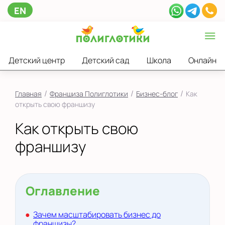
EN
Детский центр
Детский сад
Школа
Онлайн
/
/
/
Главная
Франшиза Полиглотики
Бизнес-блог
Как
открыть свою франшизу
Как открыть свою
франшизу
Оглавление
Зачем масштабировать бизнес до
франшизы?