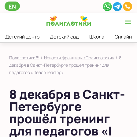
EN
Детский центр
Детский сад
Школа
Онлайн
/
/
Полиглотики™
Новости франшизы «Полиглотики»
8
декабря в Санкт-Петербурге прошёл тренинг для
педагогов «I teach reading»
8 декабря в Санкт-
Петербурге
прошёл тренинг
для педагогов «I