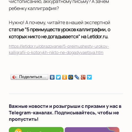
чистописанию, аккуратному письму? А зачем
ребенку каллиграфия?
Нужно! А почему, читайте в нашей экспертной
статье "5 преимуществ уроков каллиграфии, о
которых никто не догадывается" на Letidor.ru.
https://letidor.ru/obrazovanie/5-preimushestv-urokov-
kalligrafii-o-kotorykh-nikto-ne-dogadyvaetsya.htm
Поделиться…
Важные новости и розыгрыши с призами у нас в
Telegram-каналах. Подписывайтесь, чтобы не
пропустить!