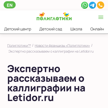
EN
Детский центр
Детский сад
Школа
Онлайн
/
/
Полиглотики™
Новости франшизы «Полиглотики»
Экспертно рассказываем о каллиграфии на Letidor.ru
Экспертно
рассказываем о
каллиграфии на
Letidor.ru