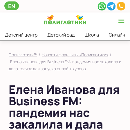
EN
Детский центр
Детский сад
Школа
Онлайн
/
/
Полиглотики™
Новости франшизы «Полиглотики»
Елена Иванова для Business FM: пандемия нас закалила и
дала толчок для запуска онлайн-курсов
Елена Иванова для
Business FM:
пандемия нас
закалила и дала