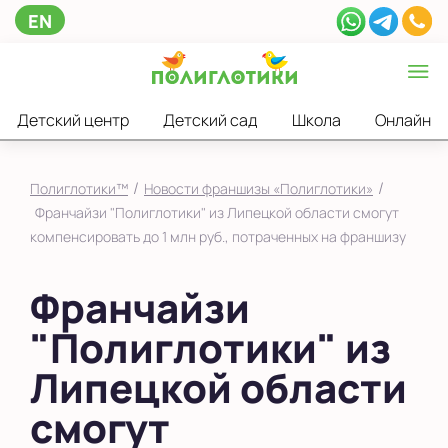
EN
Детский центр
Детский сад
Школа
Онлайн
/
/
Полиглотики™
Новости франшизы «Полиглотики»
Франчайзи "Полиглотики" из Липецкой области смогут
компенсировать до 1 млн руб., потраченных на франшизу
Франчайзи
"Полиглотики" из
Липецкой области
смогут