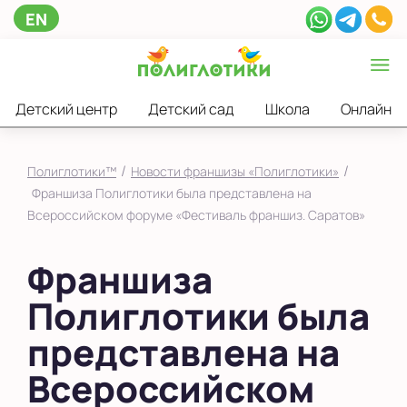
EN
Детский центр
Детский сад
Школа
Онлайн
/
/
Полиглотики™
Новости франшизы «Полиглотики»
Франшиза Полиглотики была представлена на
Всероссийском форуме «Фестиваль франшиз. Саратов»
Франшиза
Полиглотики была
представлена на
Всероссийском