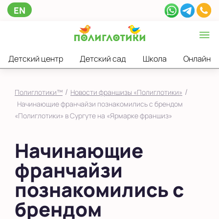
EN
Детский центр
Детский сад
Школа
Онлайн
/
/
Полиглотики™
Новости франшизы «Полиглотики»
Начинающие франчайзи познакомились с брендом
«Полиглотики» в Сургуте на «Ярмарке франшиз»
Начинающие
франчайзи
познакомились с
брендом