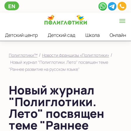
EN
Детский центр
Детский сад
Школа
Онлайн
/
/
Полиглотики™
Новости франшизы «Полиглотики»
Новый журнал "Полиглотики. Лето" посвящен теме
"Раннее развитие на русском языке"
Новый журнал
"Полиглотики.
Лето" посвящен
теме "Раннее