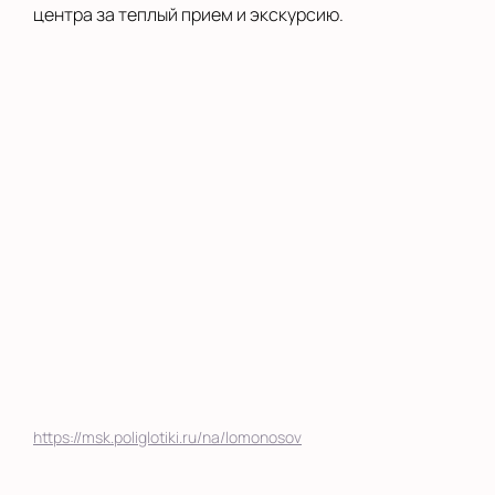
центра за теплый прием и экскурсию.
https://msk.poliglotiki.ru/na/lomonosov