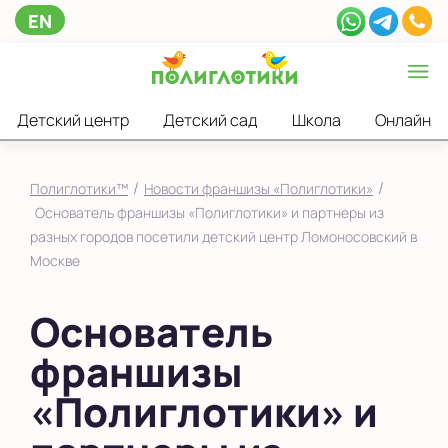
EN
Детский центр
Детский сад
Школа
Онлайн
/
/
Полиглотики™
Новости франшизы «Полиглотики»
Основатель франшизы «Полиглотики» и партнеры из
разных городов посетили детский центр Ломоносовский в
Москве
Основатель
франшизы
«Полиглотики» и