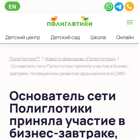
EN
Детский центр
Детский сад
Школа
Онлайн
/
/
Полиглотики™
Новости франшизы «Полиглотики»
Основатель сети Полиглотики приняла участие в бизнес-
завтраке, посвященном развитию франчайзинга в СЗФО
Основатель сети
Полиглотики
приняла участие в
бизнес-завтраке,