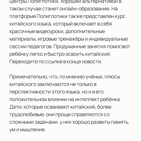
центры Полиглотики. Хорошей альтернативой в
таком случае станет онлайн-образование. На
платформе Полиглотики также представлен курс
китайского языка, который включает в себя
красочные видеоуроки, дополнительные
материалы, игровые тренажёры и индивидуальные
сессии педагогов. Продуманные занятия помогают
ребёнку легко и быстро освоить китайский.
Переходите по ссылке в конце новости.
Примечательно, что, по мнению учёных, плюсы
китайского заключаются не только в
перспективности этого языка, но и в его
положительном влиянии на интеллект ребёнка.
Дети, которые осваивают китайский, более
трудолюбивые, они проще справляются со
сложными задачами, у них хорошо развиты память,
ум и мышление.