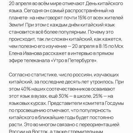
20 апреля во всём мире отмечают День китайского
языка. Сегодня он самый распространённый на
планете: на нем говорят почти 15% от всех жителей
Земли! При этом с каждым днём китайский язык
становится всё более популярным. Почему это
происходит, так ли сложен китайский, как кажется,
чем полезно его изучение — 20 апреля в 8:15 по Мск
Елена Иванова расскажет в интервью в прямом
эфире телеканала «Утро в Петербурге».
Согласно статистике, число россиян, изучающих
китайский, за последние десять лет утроилось. При
этом 40% наших соотечественников осваивают
этот язык в вузах, ещё 30% — в школе, 25% — на
языковых курсах. Представители комитета Госдумы
по просвещению отмечают, что популярность
китайского в ближайшие годы будет постоянно
расти. Это во многом связано с переориентацией
России на Восток, а также стремительным