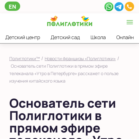
EN
Детский центр
Детский сад
Школа
Онлайн
/
/
Полиглотики™
Новости франшизы «Полиглотики»
Основатель сети Полиглотики в прямом эфире
телеканала «Утро в Петербурге» расскажет о пользе
изучения китайского языка
Основатель сети
Полиглотики в
прямом эфире