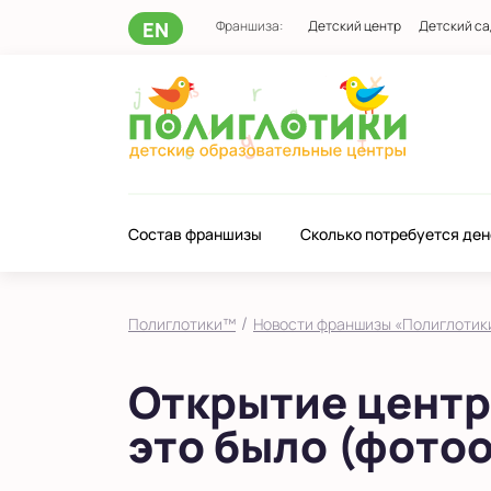
EN
Франшиза:
Детский центр
Детский са
Состав франшизы
Сколько потребуется ден
/
Полиглотики™
Новости франшизы «Полиглотик
Открытие центра
это было (фотоо