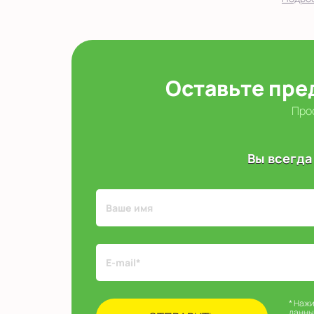
Оставьте пре
Прос
Вы всегда
* Наж
данны