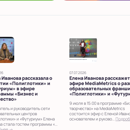
26
07.07.2026
 Иванова рассказала о
Елена Иванова расскажет
тии «Полиглотики» и
эфире MediaMetrics о ра
уриум» в эфире
образовательных франш
раммы «Бизнес и
«Полиглотики» и «Футур
чество»
9 июля в 15:00 в программе «Би
тель и руководитель сети
творчество» на MediaMetrics
вательных центров
состоится эфир с Еленой Иван
лотики» и «Футуриум» Елена
основателем и руково...
Подроб
а стала гостем программы «...
бнее →