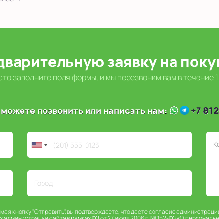
дварительную заявку на пок
то заполните поля формы, и мы перезвоним вам в течение 1
+7 812
 можете позвонить или написать нам:
имая кнопку "Отправить", вы подтверждаете, что даете согласие администраци
х администрации сайта в рамках ФЗ от 27 июля 2006 г. № 152-ФЗ «О персональ