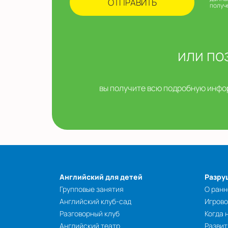
получ
или по
вы получите всю подробную инфор
Английский для детей
Разру
Групповые занятия
О ранн
Английский клуб-сад
Игрово
Разговорный клуб
Когда 
Английский театр
Развит