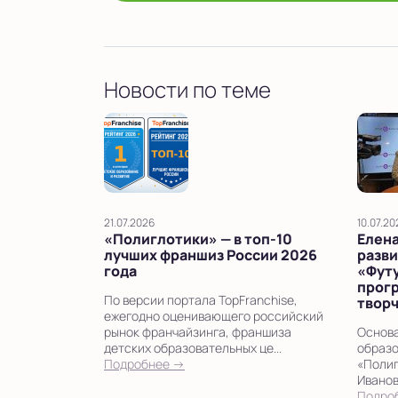
Новости по теме
21.07.2026
10.07.20
«Полиглотики» — в топ‑10
Елена
лучших франшиз России 2026
разви
года
«Фут
прог
По версии портала TopFranchise,
твор
ежегодно оценивающего российский
рынок франчайзинга, франшиза
Основа
детских образовательных це...
образо
Подробнее →
«Полиг
Иванов
Подро