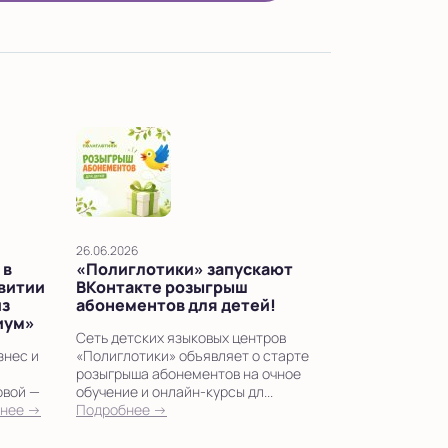
26.06.2026
 в
«Полиглотики» запускают
звитии
ВКонтакте розыгрыш
из
абонементов для детей!
иум»
Сеть детских языковых центров
знес и
«Полиглотики» объявляет о старте
розыгрыша абонементов на очное
овой —
обучение и онлайн-курсы дл...
нее →
Подробнее →