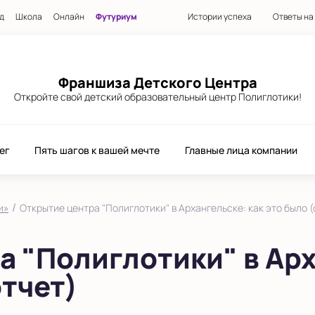
д
Школа
Онлайн
Футуриум
Истории успеха
Ответы на
Франшиза Детского Центра
Откройте свой детский образовательный центр Полиглотики!
ег
Пять шагов к вашей мечте
Главные лица компании
/
и»
Открытие центра "Полиглотики" в Архангельске: как это было 
 "Полиглотики" в Арх
тчет)