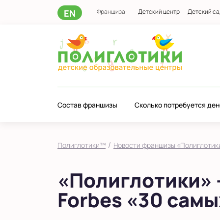
EN
Франшиза:
Детский центр
Детский са
Состав франшизы
Сколько потребуется ден
/
Полиглотики™
Новости франшизы «Полиглотик
«Полиглотики» —
Forbes «30 сам