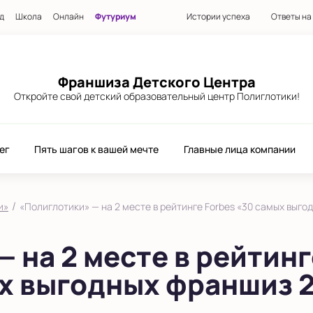
д
Школа
Онлайн
Футуриум
Истории успеха
Ответы на
Франшиза Детского Центра
Откройте свой детский образовательный центр Полиглотики!
ег
Пять шагов к вашей мечте
Главные лица компании
/
и»
«Полиглотики» — на 2 месте в рейтинге Forbes «30 самых выг
 на 2 месте в рейтинг
ых выгодных франшиз 