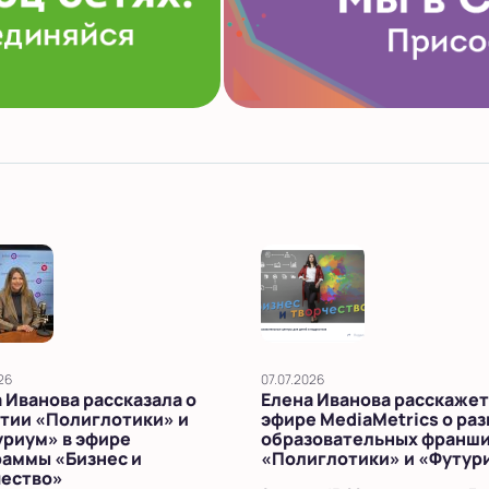
26
07.07.2026
 Иванова рассказала о
Елена Иванова расскажет
тии «Полиглотики» и
эфире MediaMetrics о ра
уриум» в эфире
образовательных франш
раммы «Бизнес и
«Полиглотики» и «Футур
чество»