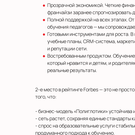
Прозрачной экономикой. Четкие фина
франчайзи заранее спрогнозировать д
Полной поддержкой на всех этапах. От
обучения педагогов — мы сопровождае
Готовыми инструментами для роста. В
учебные планы, CRM‑система, маркети
и репутации сети.
Востребованным продуктом. Обучение 
который нравится и детям, и родителям
реальные результаты.
2‑е место в рейтинге Forbes — это не прост
того, что:
- бизнес‑модель «Полиглотики» устойчива и
- сеть растет, сохраняя единые стандарты 
- спрос на образовательные услуги стабиль
продуманного подхода к обучению.