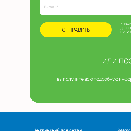
* Наж
данны
получ
или по
вы получите всю подробную инфор
Английский для детей
Разру