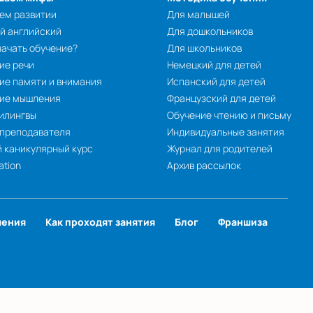
ем развитии
Для малышей
й английский
Для дошкольников
начать обучение?
Для школьников
ие речи
Немецкий для детей
ие памяти и внимания
Испанский для детей
тие мышления
Французский для детей
илингвы
Обучение чтению и письму
 преподавателя
Индивидуальные занятия
 каникулярный курс
Журнал для родителей
ation
Архив рассылок
чения
Как проходят занятия
Блог
Франшиза