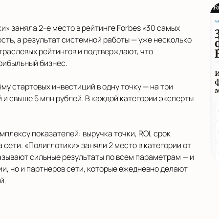
» заняла 2‑е место в рейтинге Forbes «30 самых
сть, а результат системной работы — уже несколько
отраслевых рейтингов и подтверждают, что
рибыльный бизнес.
у стартовых инвестиций в одну точку — на три
ей и свыше 5 млн рублей. В каждой категории эксперты
плексу показателей: выручка точки, ROI, срок
 сети. «Полиглотики» заняли 2 место в категории от
казывают сильные результаты по всем параметрам — и
и, но и партнеров сети, которые ежедневно делают
й.