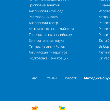
Групповые занятия
О ранн
Английский клуб-сад
Игрово
Разговорный клуб
Когда 
Английский театр
Развит
Математика на английском
Развит
Творчество на английском
Разви
Занимательная наука
Дети б
Фитнес на английском
Выбор
Английская литература
Летний
Подготовка к эмиграции
On Vac
О нас
Отзывы
Новости
Методика обу