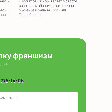
знес и
«Полиглотики» объявляет о старте
розыгрыша абонементов на очное
овой —
обучение и онлайн-курсы дл...
нее →
Подробнее →
упку франшизы
 дня.
 775-14-06