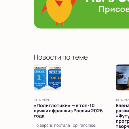
Новости по теме
21.07.2026
10.07.20
«Полиглотики» — в топ‑10
Елена
лучших франшиз России 2026
разви
года
«Фут
прог
По версии портала TopFranchise,
твор