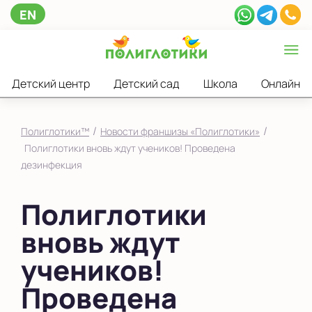
EN
Детский центр
Детский сад
Школа
Онлайн
/
/
Полиглотики™
Новости франшизы «Полиглотики»
Полиглотики вновь ждут учеников! Проведена
дезинфекция
Полиглотики
вновь ждут
учеников!
Проведена