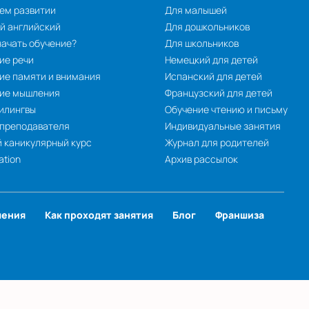
ем развитии
Для малышей
й английский
Для дошкольников
начать обучение?
Для школьников
ие речи
Немецкий для детей
ие памяти и внимания
Испанский для детей
тие мышления
Французский для детей
илингвы
Обучение чтению и письму
 преподавателя
Индивидуальные занятия
 каникулярный курс
Журнал для родителей
ation
Архив рассылок
чения
Как проходят занятия
Блог
Франшиза