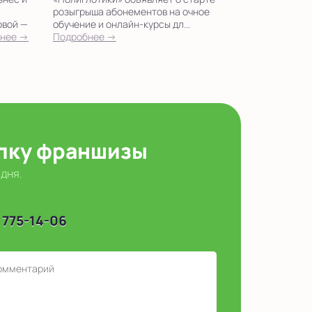
розыгрыша абонементов на очное
овой —
обучение и онлайн-курсы дл...
нее →
Подробнее →
упку франшизы
 дня.
 775-14-06