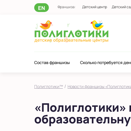
EN
Франшиза:
Детский центр
Детский са
Состав франшизы
Сколько потребуется ден
/
Полиглотики™
Новости франшизы «Полиглотик
«Полиглотики» 
образовательну