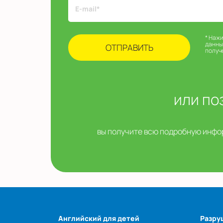
* Наж
данны
получ
или по
вы получите всю подробную инфор
Английский для детей
Разру