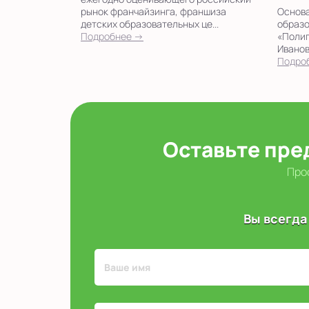
рынок франчайзинга, франшиза
Основа
детских образовательных це...
образо
Подробнее →
«Полиг
Иванов
Подро
Оставьте пре
Прос
Вы всегда