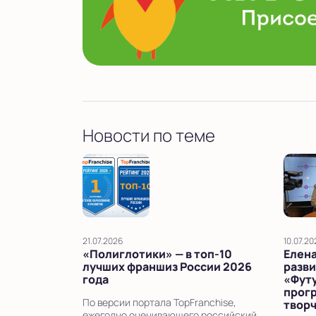
Новости по теме
21.07.2026
10.07.20
«Полиглотики» — в топ‑10
Елена
лучших франшиз России 2026
разви
года
«Фут
прог
По версии портала TopFranchise,
твор
ежегодно оценивающего российский