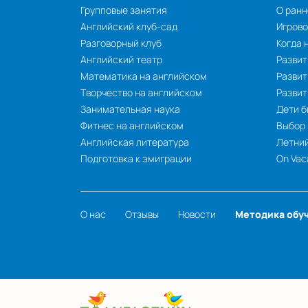
Групповые занятия
О ранн
Английский клуб-сад
Игрово
Разговорный клуб
Когда 
Английский театр
Развит
Математика на английском
Развит
Творчество на английском
Разви
Занимательная наука
Дети б
Фитнес на английском
Выбор
Английская литература
Летний
Подготовка к эмиграции
On Vac
О нас
Отзывы
Новости
Методика обу