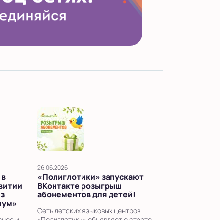
26.06.2026
 в
«Полиглотики» запускают
звитии
ВКонтакте розыгрыш
из
абонементов для детей!
иум»
Сеть детских языковых центров
знес и
«Полиглотики» объявляет о старте