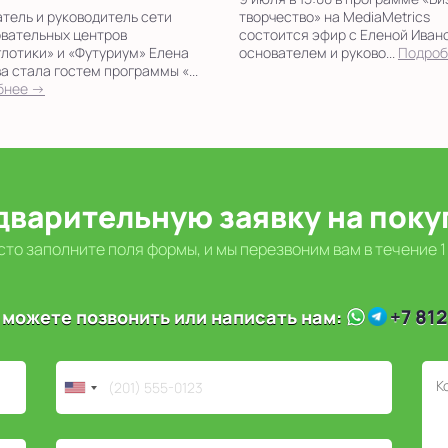
тель и руководитель сети
творчество» на MediaMetrics
вательных центров
состоится эфир с Еленой Иван
лотики» и «Футуриум» Елена
основателем и руково...
Подроб
а стала гостем программы «...
бнее →
дварительную заявку на пок
то заполните поля формы, и мы перезвоним вам в течение 1
+7 812
 можете позвонить или написать нам: