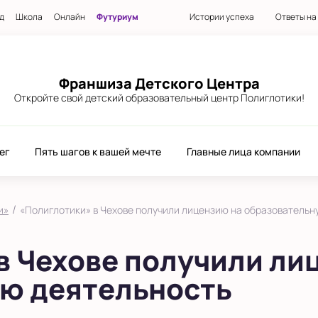
д
Школа
Онлайн
Футуриум
Истории успеха
Ответы на
Франшиза Детского Центра
Откройте свой детский образовательный центр Полиглотики!
ег
Пять шагов к вашей мечте
Главные лица компании
/
и»
«Полиглотики» в Чехове получили лицензию на образовательн
в Чехове получили ли
ю деятельность