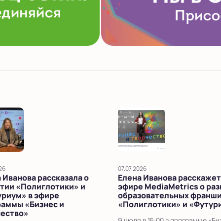
26
07.07.2026
 Иванова рассказала о
Елена Иванова расскажет
тии «Полиглотики» и
эфире MediaMetrics о ра
уриум» в эфире
образовательных франш
раммы «Бизнес и
«Полиглотики» и «Футур
чество»
9 июля в 15:00 в программе «Би