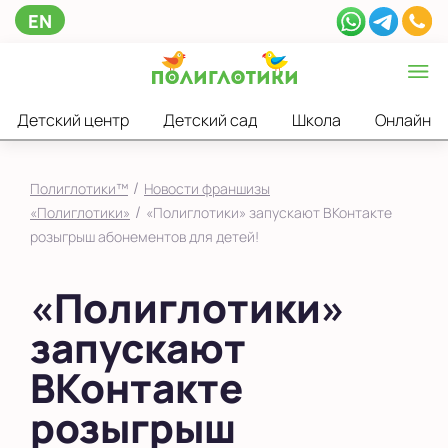
EN
Детский центр
Детский сад
Школа
Онлайн
/
Полиглотики™
Новости франшизы
/
«Полиглотики»
«Полиглотики» запускают ВКонтакте
розыгрыш абонементов для детей!
«Полиглотики»
запускают
ВКонтакте
розыгрыш